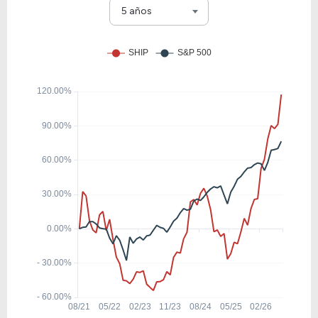
CMI
5 años
25.59
28.23
110.33%
2.25%
ITW
25.75
7.36
28.60%
0.70%
URI
24.67
6.53
26.48%
1.10%
JCI
24.28
3.58
14.73%
1.02%
DOV