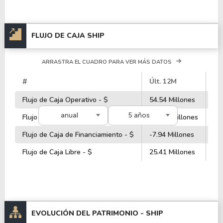
FLUJO DE CAJA SHIP
ARRASTRA EL CUADRO PARA VER MÁS DATOS
#
Últ. 12M
20
Flujo de Caja Operativo - $
54.54 Millones
41
anual
5 años
Flujo de Caja de Inversiones - $
-14.11 Millones
-2
Flujo de Caja de Financiamiento - $
-7.94 Millones
-1.
Flujo de Caja Libre - $
25.41 Millones
17
EVOLUCIÓN DEL PATRIMONIO -
SHIP