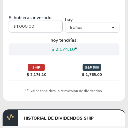
69.58
1.78
2.56%
0.00%
BLDR
Si hubieras invertido
hay
5 años
63.81
8.07
12.64%
0.44%
AAON
hoy tendrías:
$ 2,174.10
*
9.29
1.16
12.53%
1.92%
SIEGY
SHIP
S&P 500
$ 2,174.10
$ 1,765.00
53.58
15.54
29.00%
0.00%
*El valor considera la reinversión de dividendos.
STRL
13.22
2.68
20.30%
1.37%
HISTORIAL DE DIVIDENDOS SHIP
TGLS