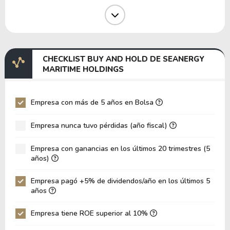
Margen Operativo
26.00%
Margen EBIT
31.59%
Margen EBITDA
31.59%
CHECKLIST BUY AND HOLD DE SEANERGY
EV/EBITDA
34.77
MARITIME HOLDINGS
EV/EBIT
34.77
P/EBITDA
4.48
Empresa con más de 5 años en Bolsa
P/EBIT
4.48
Empresa nunca tuvo pérdidas (año fiscal)
Patrimonio/Activos Totales
0.30
Empresa con ganancias en los últimos 20 trimestres (5
VPA
13.40
años)
LPA
1.01
Empresa pagó +5% de dividendos/año en los últimos 5
Rotación de Activos
0.08
años
ROE
7.54%
Empresa tiene ROE superior al 10%
ROIC
12.99%