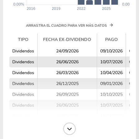
ARRASTRA EL CUADRO PARA VER MÁS DATOS
TIPO
FECHA EX-DIVIDENDO
PAGO
V
TIPO
FECHA EX-DIVIDENDO
PAGO
V
Dividendos
24/09/2026
09/10/2026
0.35
Dividendos
26/06/2026
10/07/2026
0.20
Dividendos
26/03/2026
10/04/2026
0.20
Dividendos
26/12/2025
09/01/2026
0.13
Dividendos
26/09/2025
10/10/2025
0.05
Dividendos
26/06/2025
10/07/2025
0.05
Dividendos
26/03/2025
10/04/2025
0.10
Dividendos
26/12/2024
10/01/2025
0.26
Dividendos
26/09/2024
10/10/2024
0.25