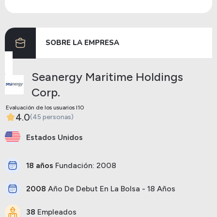
Dividendos
24/06/2024
10/07/2024
0.15
SOBRE LA EMPRESA
Anterior
Siguiente
Seanergy Maritime Holdings
Corp.
Evaluación de los usuarios I10
4.0
(45 personas)
Estados Unidos
18 años
Fundación: 2008
2008
Año De Debut En La Bolsa - 18 Años
38
Empleados