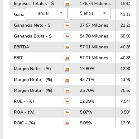
Ingresos Totales - $
176.74 Millones
158.10 Mi
anual
5 años
Ganancia Operativa - $
54.54 Millones
41.10 Mil
Ganancia Neto - $
37.57 Millones
21.21 Mil
Ganancia Bruta - $
84.70 Millones
68.03 Mil
EBITDA
57.01 Millones
40.89 Mil
EBIT
57.01 Millones
40.89 Mil
Margen Neto - (%)
13.80%
12.80%
Margen Bruto - (%)
43.71%
43.90%
Margen Bruta - (%)
25.70%
25.52%
ROE - (%)
12.99%
7.54%
ROA - (%)
5.87%
3.50%
ROIC - (%)
8.08%
12.99%