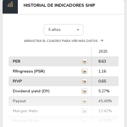
HISTORIAL DE INDICADORES SHIP
5 años
ARRASTRA EL CUADRO PARA VER MÁS DATOS
2025
PER
8.63
P/Ingresos (PSR)
1.16
P/VP
0.65
Dividend yield (DY)
5.27%
Payout
45.48%
Margen Neto
13.42%
Margen Bruto
43.03%