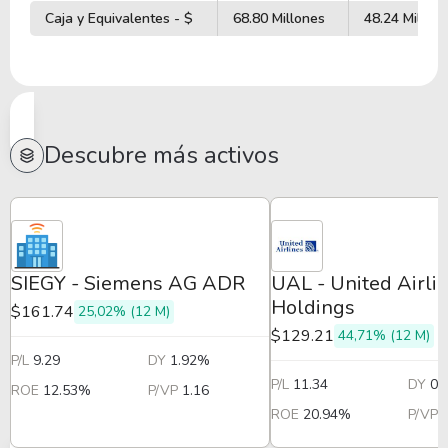
Caja y Equivalentes - $
68.80 Millones
48.24 Millon
Descubre más activos
SIEGY - Siemens AG ADR
UAL - United Airli
Holdings
$161.74
25,02% (12 M)
$129.21
44,71% (12 M)
P/L
9.29
DY
1.92%
P/L
11.34
DY
0.
ROE
12.53%
P/VP
1.16
ROE
20.94%
P/VP