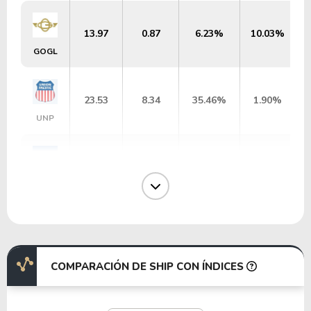
13.97
0.87
6.23%
10.03%
GOGL
23.53
8.34
35.46%
1.90%
UNP
40.09
13.32
33.23%
1.95%
FAST
525.12
3.79
0.72%
3.36%
GPC
COMPARACIÓN DE SHIP CON ÍNDICES
32.74
6.55
19.99%
1.26%