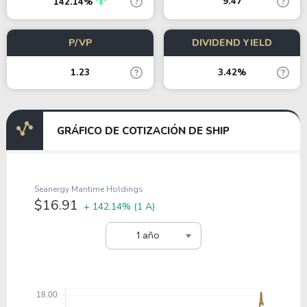
9.47
142.14%
P/VP
DIVIDEND YIELD
1.23
3.42%
GRÁFICO DE COTIZACIÓN DE SHIP
Seanergy Maritime Holdings
$16.91
+ 142.14%
(1 A)
1 año