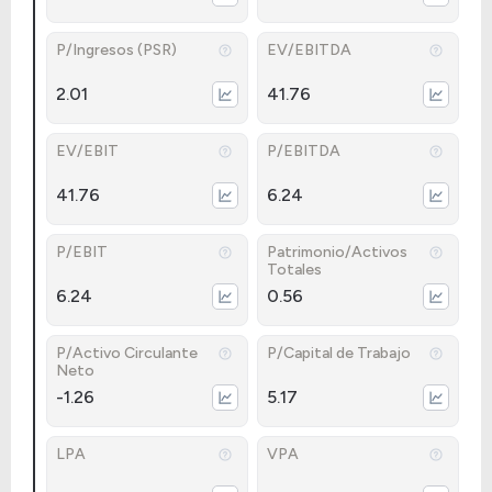
P/Ingresos (PSR)
EV/EBITDA
2.01
41.76
EV/EBIT
P/EBITDA
41.76
6.24
P/EBIT
Patrimonio/Activos
Totales
6.24
0.56
P/Activo Circulante
P/Capital de Trabajo
Neto
-1.26
5.17
LPA
VPA