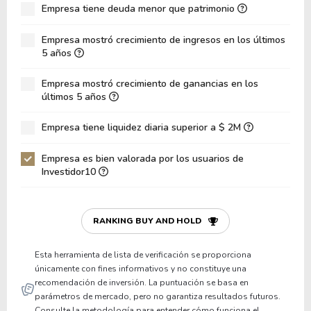
Empresa tiene deuda menor que patrimonio
ROA
3.50%
Deuda Neta / Patrimonio
0.66
Empresa mostró crecimiento de ingresos en los últimos
5 años
Deuda Neta / EBITDA
11.98
Empresa mostró crecimiento de ganancias en los
Deuda Neta / EBIT
11.98
últimos 5 años
Deuda Bruta / Patrimonio
0.84
Empresa tiene liquidez diaria superior a $ 2M
Patrimonio / Activos
0.46
Empresa es bien valorada por los usuarios de
Pasivos / Activos
0.54
Investidor10
Liquidez Corriente
0.85
P/Capital de Trabajo
-27.02
RANKING BUY AND HOLD
Patrimonio/Activos Circulante Neto
-1.42
Esta herramienta de lista de verificación se proporciona
únicamente con fines informativos y no constituye una
recomendación de inversión. La puntuación se basa en
parámetros de mercado, pero no garantiza resultados futuros.
Consulte la metodología para entender cómo funciona el