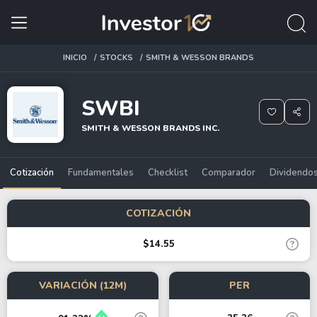
INICIO
STOCKS
SMITH & WESSON BRANDS
SWBI
SMITH & WESSON BRANDS INC.
Cotización
Fundamentales
Checklist
Comparador
Dividendo
COTIZACIÓN
$14.55
VARIACIÓN (12M)
PER