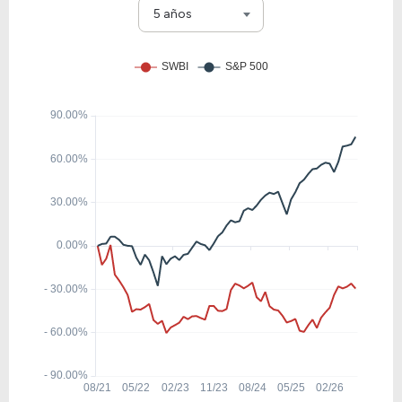
LEG
5 años
32.88
8.88
27.00%
1.38%
TXRH
47.01
2.65
5.63%
1.78%
CBRL
12.36
0.92
7.42%
2.41%
LEN
6.86
1.26
18.34%
0.00%
TCOM