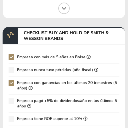
Margen Operativo
5.58%
Margen EBIT
12.05%
Margen EBITDA
16.31%
CHECKLIST BUY AND HOLD DE SMITH &
EV/EBITDA
21.97
WESSON BRANDS
EV/EBIT
29.74
P/EBITDA
12.11
Empresa con más de 5 años en Bolsa
P/EBIT
21.87
Empresa nunca tuvo pérdidas (año fiscal)
Patrimonio/Activos Totales
1.27
Empresa con ganancias en los últimos 20 trimestres (5
VPA
8.37
años)
LPA
0.41
Empresa pagó +5% de dividendos/año en los últimos 5
Rotación de Activos
0.35
años
ROE
4.91%
Empresa tiene ROE superior al 10%
ROIC
15.64%