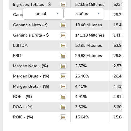
Ingresos Totales - $
523.85 Millones
523.85 Mi
anual
5 años
Ganancia Operativa - $
29.21 Millones
29.21 Mil
Ganancia Neto - $
18.48 Millones
18.48 Mil
Ganancia Bruta - $
141.10 Millones
141.10 Mi
EBITDA
53.95 Millones
53.95 Mil
EBIT
29.88 Millones
29.88 Mil
Margen Neto - (%)
2.57%
2.57%
Margen Bruto - (%)
26.46%
26.46%
Margen Bruta - (%)
4.41%
4.41%
ROE - (%)
4.91%
4.91%
ROA - (%)
3.60%
3.60%
ROIC - (%)
15.64%
15.64%