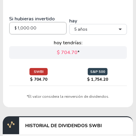
91.80
8.33
9.07%
0.00%
DASH
Si hubieras invertido
hay
5 años
3.14
0.30
9.50%
0.00%
CAAS
hoy tendrías:
$ 704.70
*
8.99
1.38
15.39%
1.63%
AFYA
SWBI
S&P 500
$ 704.70
$ 1,754.20
12.12
0.90
7.42%
2.46%
*El valor considera la reinversión de dividendos.
LEN-B
17.70
55.69
314.63%
2.25%
HISTORIAL DE DIVIDENDOS SWBI
LVS