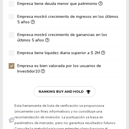
Empresa tiene deuda menor que patrimonio
ROA
3.60%
Deuda Neta / Patrimonio
-0.04
Empresa mostró crecimiento de ingresos en los últimos
5 años
Deuda Neta / EBITDA
-0.49
Empresa mostró crecimiento de ganancias en los
Deuda Neta / EBIT
-0.66
últimos 5 años
Deuda Bruta / Patrimonio
0.05
Empresa tiene liquidez diaria superior a $ 2M
Patrimonio / Activos
0.73
Empresa es bien valorada por los usuarios de
Pasivos / Activos
0.27
Investidor10
Liquidez Corriente
3.20
P/Capital de Trabajo
3.94
RANKING BUY AND HOLD
Patrimonio/Activos Circulante Neto
6.21
Esta herramienta de lista de verificación se proporciona
únicamente con fines informativos y no constituye una
recomendación de inversión. La puntuación se basa en
parámetros de mercado, pero no garantiza resultados futuros.
Consulte la metodología para entender cómo funciona el