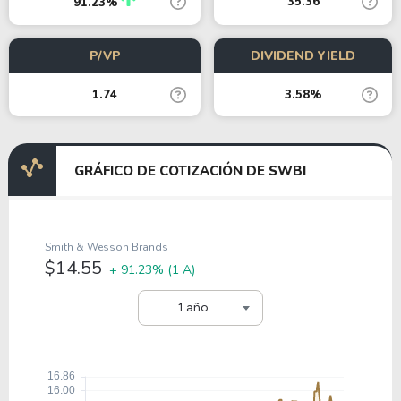
35.36
91.23%
P/VP
DIVIDEND YIELD
1.74
3.58%
GRÁFICO DE COTIZACIÓN DE SWBI
Smith & Wesson Brands
$14.55
+ 91.23%
(1 A)
1 año