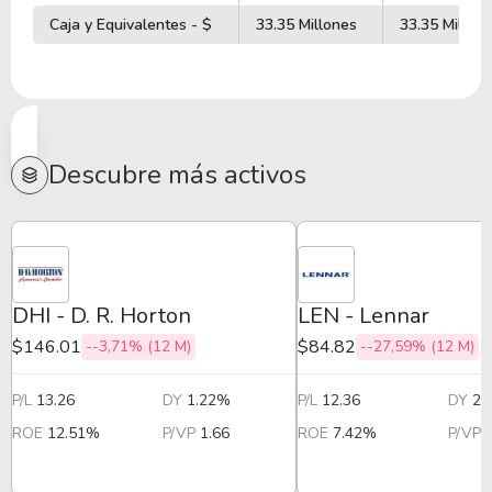
Caja y Equivalentes - $
33.35 Millones
33.35 Millon
Descubre más activos
DHI - D. R. Horton
LEN - Lennar
$146.01
$84.82
--3,71% (12 M)
--27,59% (12 M)
P/L
13.26
DY
1.22%
P/L
12.36
DY
2.
ROE
12.51%
P/VP
1.66
ROE
7.42%
P/VP