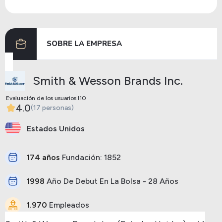
Dividendos
19/03/2024
04/04/2024
0.12
SOBRE LA EMPRESA
Anterior
Siguiente
Smith & Wesson Brands Inc.
Evaluación de los usuarios I10
4.0
(17 personas)
Estados Unidos
174 años
Fundación: 1852
1998
Año De Debut En La Bolsa - 28 Años
1.970
Empleados