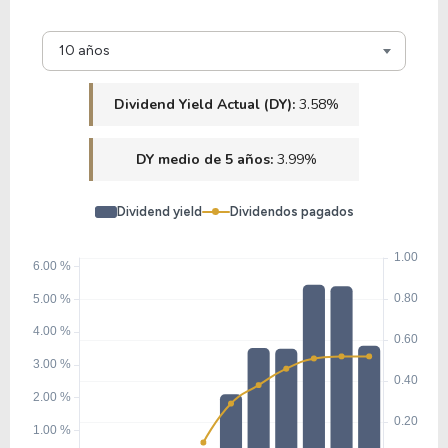
12.15
1.95
16.02%
2.06%
10 años
GNTX
Dividend Yield Actual (DY):
3.58%
7.56
-229.25
-3,033.85%
3.82%
DY medio de 5 años:
3.99%
HRB
Dividend yield
Dividendos pagados