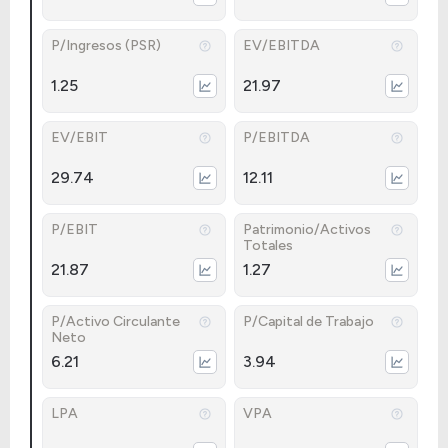
P/Ingresos (PSR)
EV/EBITDA
1.25
21.97
EV/EBIT
P/EBITDA
29.74
12.11
P/EBIT
Patrimonio/Activos
Totales
21.87
1.27
P/Activo Circulante
P/Capital de Trabajo
Neto
6.21
3.94
LPA
VPA