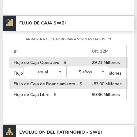
FLUJO DE CAJA SWBI
ARRASTRA EL CUADRO PARA VER MÁS DATOS
#
Últ. 12M
20
Flujo de Caja Operativo - $
29.21 Millones
29
anual
5 años
Flujo de Caja de Inversiones - $
-28.24 Millones
-2
Flujo de Caja de Financiamiento - $
-83.00 Millones
-8
Flujo de Caja Libre - $
90.36 Millones
90
EVOLUCIÓN DEL PATRIMONIO -
SWBI