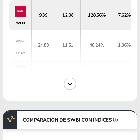
9.39
12.08
128.56%
7.62%
WEN
24.88
11.51
46.24%
1.06%
EBAY
19.21
0.00
-%
2.15%
DPZ
13.26
1.66
12.51%
1.22%
DHI
COMPARACIÓN DE SWBI CON ÍNDICES
6.11
1.32
21.62%
2.03%