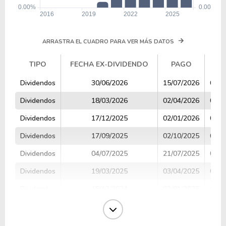
ARRASTRA EL CUADRO PARA VER MÁS DATOS
TIPO
FECHA EX-DIVIDENDO
PAGO
V
TIPO
FECHA EX-DIVIDENDO
PAGO
V
Dividendos
30/06/2026
15/07/2026
0.13
Dividendos
18/03/2026
02/04/2026
0.13
Dividendos
17/12/2025
02/01/2026
0.13
Dividendos
17/09/2025
02/10/2025
0.13
Dividendos
04/07/2025
21/07/2025
0.13
Dividendos
19/03/2025
03/04/2025
0.13
Dividendos
18/12/2024
02/01/2025
0.13
Dividendos
18/09/2024
03/10/2024
0.13
Dividendos
10/07/2024
25/07/2024
0.13