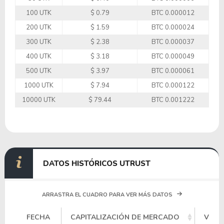
100 UTK
$ 0.79
BTC 0.000012
200 UTK
$ 1.59
BTC 0.000024
300 UTK
$ 2.38
BTC 0.000037
400 UTK
$ 3.18
BTC 0.000049
500 UTK
$ 3.97
BTC 0.000061
1000 UTK
$ 7.94
BTC 0.000122
10000 UTK
$ 79.44
BTC 0.001222
DATOS HISTÓRICOS UTRUST
ARRASTRA EL CUADRO PARA VER MÁS DATOS
FECHA
CAPITALIZACIÓN DE MERCADO
VOLU