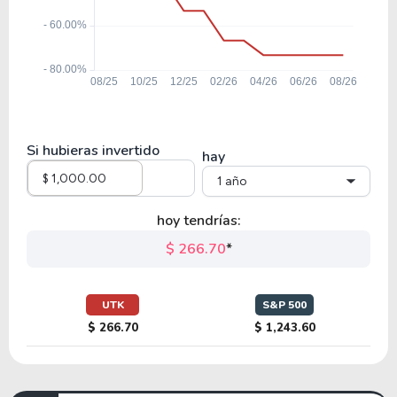
Si hubieras invertido
hay
1 año
hoy tendrías:
$ 266.70
*
UTK
S&P 500
$ 266.70
$ 1,243.60