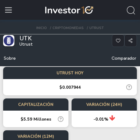
INICIO
CRIPTOMONEDAS
UTRUST
UTK
Utrust
Sobre
Comparador
UTRUST HOY
$0.007944
CAPITALIZACIÓN
VARIACIÓN (24H)
$5.59 Millones
-0.01%
VARIACIÓN (12M)