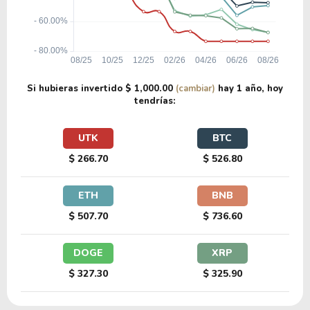
Si hubieras invertido
$ 1,000.00
(cambiar)
hay
1 año
, hoy
tendrías:
UTK
BTC
$ 266.70
$ 526.80
ETH
BNB
$ 507.70
$ 736.60
DOGE
XRP
$ 327.30
$ 325.90