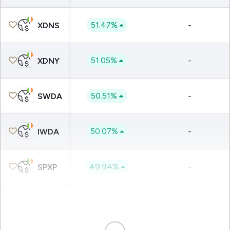
51.47%
-
XDNS
51.05%
-
XDNY
50.51%
-
SWDA
50.07%
-
IWDA
49.94%
-
SPXP
49.86%
-
VUAA