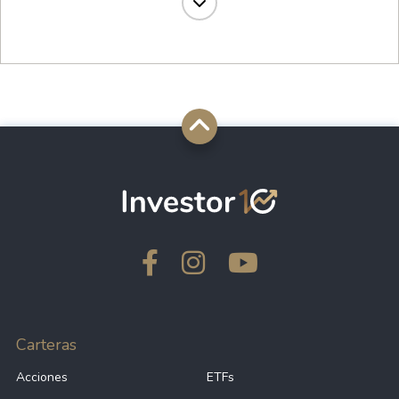
49.49%
-
VUAG
49.36%
-
CSP1
49.22%
-
MEUS
49.04%
-
CSPX
46.72%
-
BBSD
46.46%
-
JURE
Carteras
Acciones
ETFs
45.89%
-
VUSD