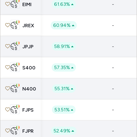
61.63%
-
EIMI
60.94%
-
JREX
58.91%
-
JPJP
57.35%
-
S400
55.31%
-
N400
53.51%
-
FJPS
52.49%
-
FJPR