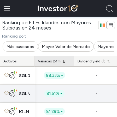
Ranking de ETFs Irlandés con Mayores
Subidas en 24 meses
Ranking por:
Más buscados
Mayor Valor de Mercado
Mayores S
Activos
Variação 24m
Dividend yield
98.33%
-
SGLD
81.51%
-
SGLN
81.29%
-
IGLN