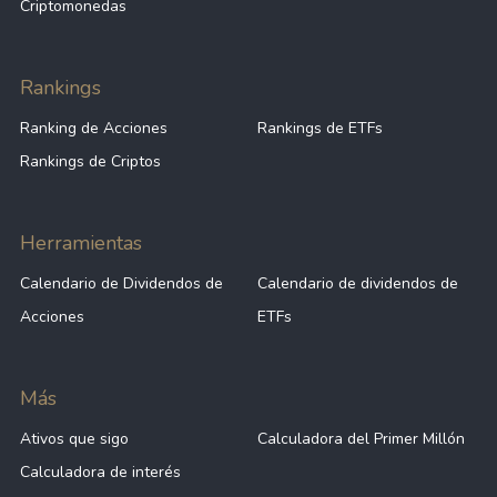
Criptomonedas
43.66%
-
VWCE
Rankings
Ranking de Acciones
Rankings de ETFs
40.56%
-
MEUD
Rankings de Criptos
-
-
VUSA
Herramientas
Calendario de Dividendos de
Calendario de dividendos de
-
-
CSNDX
Acciones
ETFs
-
-
SPXS
Más
Ativos que sigo
Calculadora del Primer Millón
Calculadora de interés