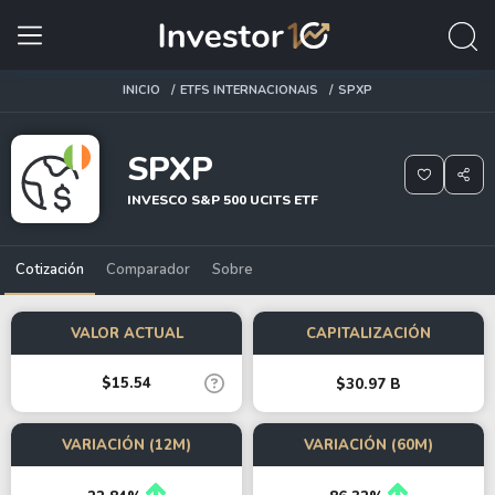
INICIO
ETFS INTERNACIONAIS
SPXP
SPXP
INVESCO S&P 500 UCITS ETF
Cotización
Comparador
Sobre
VALOR ACTUAL
CAPITALIZACIÓN
$15.54
$30.97 B
VARIACIÓN (12M)
VARIACIÓN (60M)