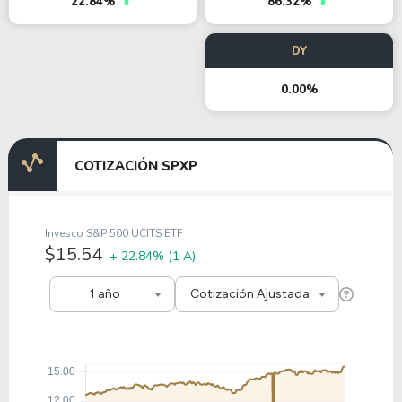
22.84%
86.32%
DY
0.00%
COTIZACIÓN SPXP
Invesco S&P 500 UCITS ETF
$15.54
+ 22.84%
(1 A)
1 año
Cotización Ajustada