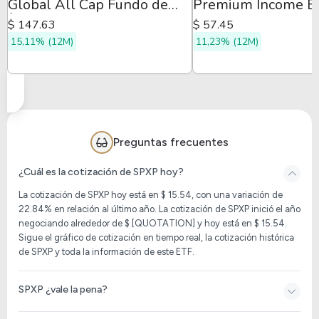
Global All Cap Fundo de
Premium Income E
Índice
$ 147.63
$ 57.45
15,11% (12M)
11,23% (12M)
Preguntas frecuentes
¿Cuál es la cotización de SPXP hoy?
La cotización de
SPXP
hoy está en $ 15.54, con una variación de
22.84% en relación al último año. La cotización de
SPXP
inició el año
negociando alrededor de $ [QUOTATION] y hoy está en $ 15.54.
Sigue el gráfico de cotización en tiempo real, la cotización histórica
de
SPXP
y toda la información de este ETF.
SPXP ¿vale la pena?