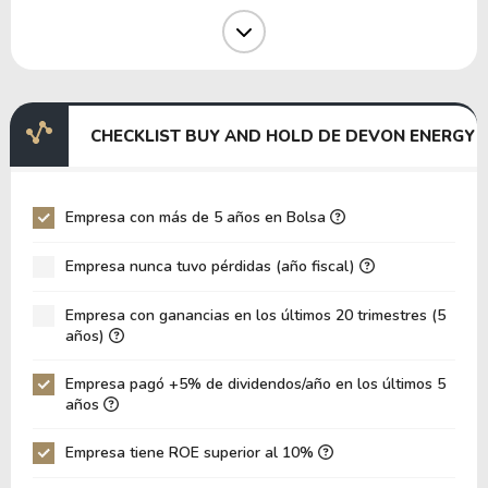
Margen Operativo
22.43%
Margen EBIT
21.01%
Margen EBITDA
42.61%
EV/EBITDA
19.11
CHECKLIST BUY AND HOLD DE DEVON ENERGY
EV/EBIT
38.75
P/EBITDA
2.98
Empresa con más de 5 años en Bolsa
P/EBIT
5.69
Empresa nunca tuvo pérdidas (año fiscal)
Patrimonio/Activos Totales
0.71
Empresa con ganancias en los últimos 20 trimestres (5
VPA
25.05
años)
LPA
4.26
Empresa pagó +5% de dividendos/año en los últimos 5
Rotación de Activos
0.13
años
ROE
17.01%
Empresa tiene ROE superior al 10%
ROIC
8.67%