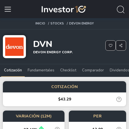
INICIO
STOCKS
DEVON ENERGY
DVN
DEVON ENERGY CORP.
Cotización
Fundamentales
Checklist
Comparador
Dividendo
COTIZACIÓN
$43.29
VARIACIÓN (12M)
PER