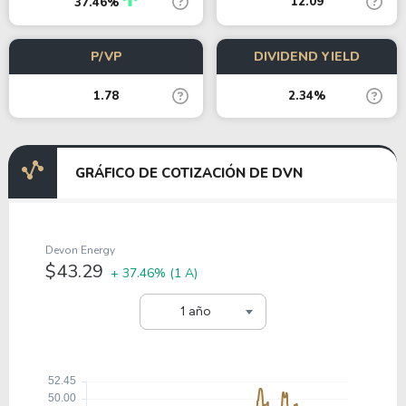
12.09
37.46%
P/VP
DIVIDEND YIELD
1.78
2.34%
GRÁFICO DE COTIZACIÓN DE DVN
Devon Energy
$43.29
+ 37.46%
(1 A)
1 año