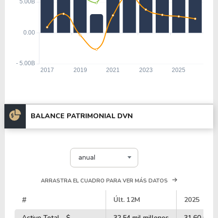
BALANCE PATRIMONIAL DVN
anual
ARRASTRA EL CUADRO PARA VER MÁS DATOS
#
Últ. 12M
2025
Activo Total - $
32.54 mil millones
31.60 mil m