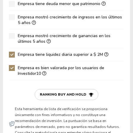
Empresa tiene deuda menor que patrimonio
ROA
8.36%
Deuda Neta / Patrimonio
0.38
Empresa mostró crecimiento de ingresos en los últimos
5 años
Deuda Neta / EBITDA
3.39
Empresa mostró crecimiento de ganancias en los
Deuda Neta / EBIT
6.88
últimos 5 años
Deuda Bruta / Patrimonio
0.48
Empresa tiene liquidez diaria superior a $ 2M
Patrimonio / Activos
0.49
Empresa es bien valorada por los usuarios de
Pasivos / Activos
0.51
Investidor10
Liquidez Corriente
0.98
P/Capital de Trabajo
-345.03
RANKING BUY AND HOLD
Patrimonio/Activos Circulante Neto
-2.29
Esta herramienta de lista de verificación se proporciona
únicamente con fines informativos y no constituye una
recomendación de inversión. La puntuación se basa en
parámetros de mercado, pero no garantiza resultados futuros.
Consulte la metodología para entender cómo funciona el