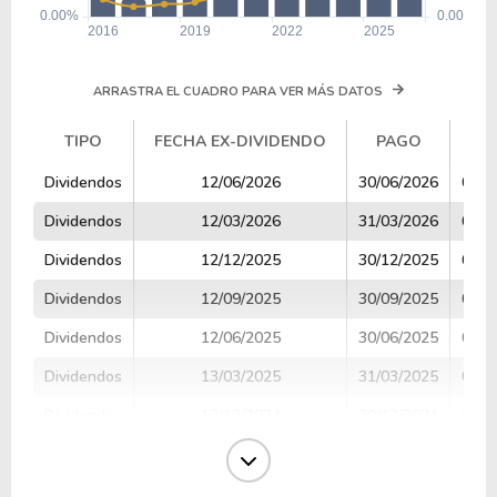
ARRASTRA EL CUADRO PARA VER MÁS DATOS
TIPO
FECHA EX-DIVIDENDO
PAGO
V
TIPO
FECHA EX-DIVIDENDO
PAGO
V
Dividendos
12/06/2026
30/06/2026
0.32
Dividendos
12/03/2026
31/03/2026
0.24
Dividendos
12/12/2025
30/12/2025
0.24
Dividendos
12/09/2025
30/09/2025
0.24
Dividendos
12/06/2025
30/06/2025
0.24
Dividendos
13/03/2025
31/03/2025
0.24
Dividendos
12/12/2024
30/12/2024
0.22
Dividendos
12/09/2024
30/09/2024
0.22
Dividendos
13/06/2024
28/06/2024
0.35