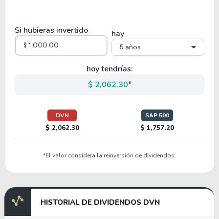
23.04
3.47
15.08%
0.00%
COG
Si hubieras invertido
hay
5 años
hoy tendrías:
$ 2,062.30
*
DVN
S&P 500
$ 2,062.30
$ 1,757.20
*El valor considera la reinversión de dividendos.
HISTORIAL DE DIVIDENDOS DVN