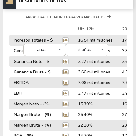
RESULTADOS DE DVN
ARRASTRA EL CUADRO PARA VER MÁS DATOS
#
Últ. 12M
2025
Ingresos Totales - $
16.54 mil millones
17.19 m
anual
5 años
Ganancia Operativa - $
3.12 mil millones
3.86 mi
Ganancia Neto - $
2.27 mil millones
2.64 mi
Ganancia Bruta - $
3.66 mil millones
4.39 mi
EBITDA
7.06 mil millones
7.56 mi
EBIT
3.47 mil millones
3.96 mi
Margen Neto - (%)
15.30%
16.03
Margen Bruto - (%)
25.40%
27.17
Margen Bruta - (%)
22.18%
23.98
ROE - (%)
14.70%
17.01