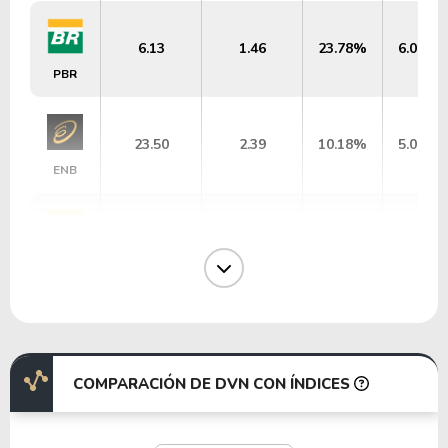
6.13
1.46
23.78%
6.06%
PBR
23.50
2.39
10.18%
5.09%
ENB
5.41
1.29
23.78%
6.31%
PBR-A
14.18
2.52
17.79%
2.78%
EOG
COMPARACIÓN DE DVN CON ÍNDICES
13.29
1.24
9.32%
3.39%