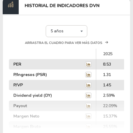
HISTORIAL DE INDICADORES DVN
5 años
ARRASTRA EL CUADRO PARA VER MÁS DATOS
2025
PER
8.53
P/Ingresos (PSR)
1.31
P/VP
1.45
Dividend yield (DY)
2.59%
Payout
22.09%
Margen Neto
15.37%
Margen Bruto
25.55%