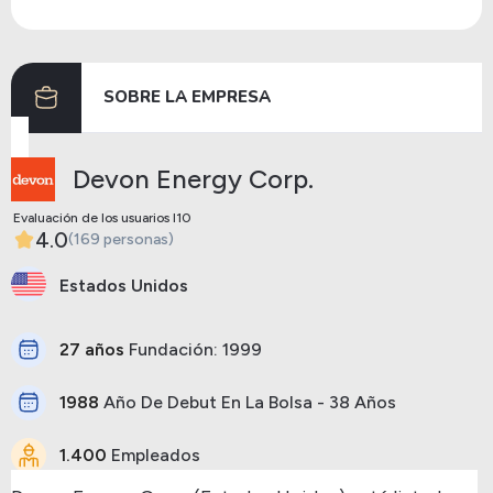
Dividendos
12/03/2024
28/03/2024
0.44
SOBRE LA EMPRESA
Anterior
Siguiente
Devon Energy Corp.
Evaluación de los usuarios I10
4.0
(169 personas)
Estados Unidos
27 años
Fundación: 1999
1988
Año De Debut En La Bolsa - 38 Años
1.400
Empleados