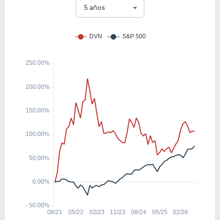
E
5 años
17.34
2.39
13.79%
2.56%
SU
999,999.99
999,999.99
52.58%
0.00%
PTR
10.62
0.94
8.87%
2.75%
HFC
5.10
1.68
32.86%
0.00%
GPOR