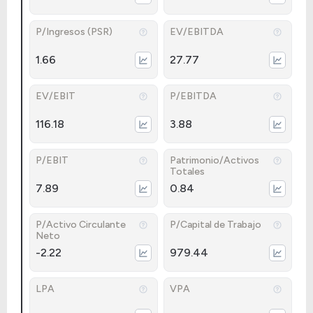
P/Ingresos (PSR)
EV/EBITDA
1.66
27.77
EV/EBIT
P/EBITDA
116.18
3.88
P/EBIT
Patrimonio/Activos
Totales
7.89
0.84
P/Activo Circulante
P/Capital de Trabajo
Neto
-2.22
979.44
LPA
VPA