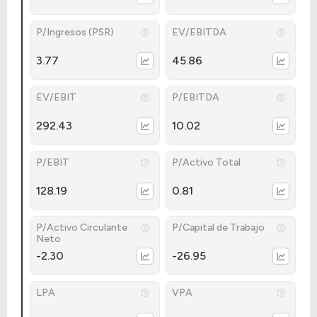
P/Ingresos (PSR)
EV/EBITDA
3.77
45.86
EV/EBIT
P/EBITDA
292.43
10.02
P/EBIT
P/Activo Total
128.19
0.81
P/Activo Circulante
P/Capital de Trabajo
Neto
-2.30
-26.95
LPA
VPA