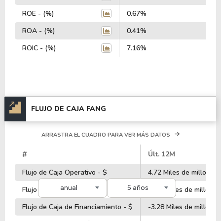
ROE - (%)
0.67%
3
ROA - (%)
0.41%
2
ROIC - (%)
7.16%
3
FLUJO DE CAJA FANG
ARRASTRA EL CUADRO PARA VER MÁS DATOS
#
Últ. 12M
Flujo de Caja Operativo - $
4.72 Miles de millones
anual
5 años
Flujo de Caja de Inversiones - $
-6.81 Miles de millones
Flujo de Caja de Financiamiento - $
-3.28 Miles de millones