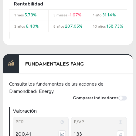
Rentabilidad
5.73%
-1.67%
31.14%
1 mes
3 meses
1 año
6.40%
207.05%
158.73%
2 años
5 años
10 años
FUNDAMENTALES FANG
Consulta los fundamentos de las acciones de
Diamondback Energy.
Comparar indicadores
Valoración
PER
P/VP
200.41
1.33