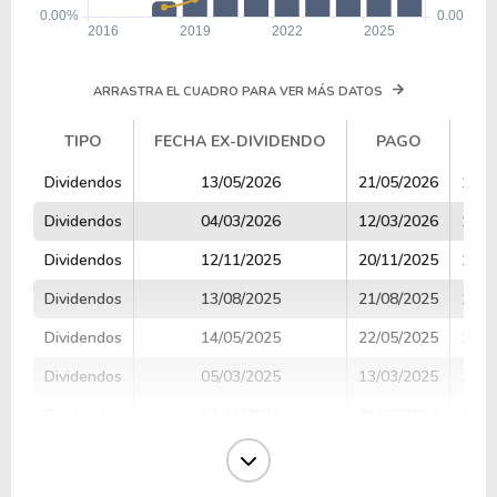
ARRASTRA EL CUADRO PARA VER MÁS DATOS
TIPO
FECHA EX-DIVIDENDO
PAGO
V
TIPO
FECHA EX-DIVIDENDO
PAGO
V
Dividendos
13/05/2026
21/05/2026
1.10
Dividendos
04/03/2026
12/03/2026
1.05
Dividendos
12/11/2025
20/11/2025
1.00
Dividendos
13/08/2025
21/08/2025
1.00
Dividendos
14/05/2025
22/05/2025
1.00
Dividendos
05/03/2025
13/03/2025
1.00
Dividendos
13/11/2024
21/11/2024
0.90
Dividendos
14/08/2024
22/08/2024
2.34
Dividendos
13/05/2024
22/05/2024
1.97