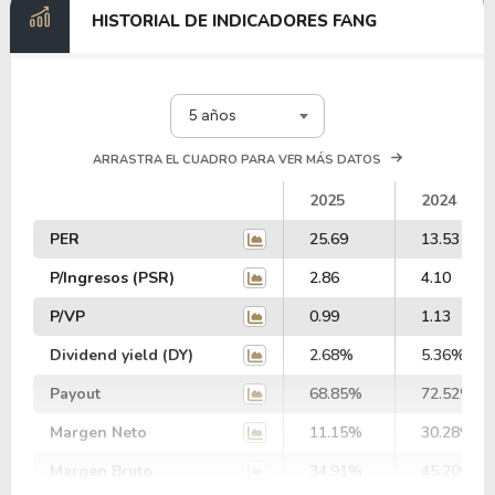
HISTORIAL DE INDICADORES FANG
5 años
ARRASTRA EL CUADRO PARA VER MÁS DATOS
2025
2024
PER
25.69
13.53
P/Ingresos (PSR)
2.86
4.10
P/VP
0.99
1.13
Dividend yield (DY)
2.68%
5.36%
Payout
68.85%
72.52%
Margen Neto
11.15%
30.28%
Margen Bruto
34.91%
45.20%