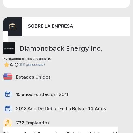
Dividendos
01/03/2024
12/03/2024
3.08
SOBRE LA EMPRESA
Anterior
Siguiente
Diamondback Energy Inc.
Evaluación de los usuarios I10
4.0
(82 personas)
Estados Unidos
15 años
Fundación: 2011
2012
Año De Debut En La Bolsa - 14 Años
732
Empleados