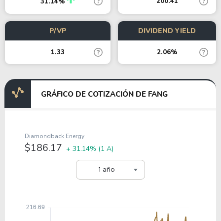
200.41
31.14%
P/VP
DIVIDEND YIELD
1.33
2.06%
GRÁFICO DE COTIZACIÓN DE FANG
Diamondback Energy
$186.17
+ 31.14%
(1 A)
1 año