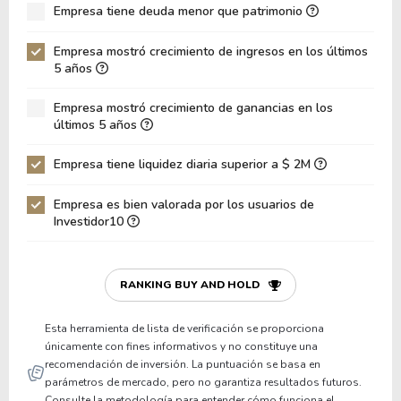
Empresa tiene deuda menor que patrimonio
ROA
2.34%
4.96%
Deuda Neta / Patrimonio
0.32
0.30
Empresa mostró crecimiento de ingresos en los últimos
5 años
Deuda Neta / EBITDA
-16.65
4.31
Empresa mostró crecimiento de ganancias en los
Deuda Neta / EBIT
-6.10
7.48
últimos 5 años
Deuda Bruta / Patrimonio
0.32
0.30
Empresa tiene liquidez diaria superior a $ 2M
Patrimonio / Activos
0.60
0.59
Empresa es bien valorada por los usuarios de
Pasivos / Activos
0.40
0.41
Investidor10
Liquidez Corriente
0.42
0.44
P/Capital de Trabajo
-21.42
-21.74
RANKING BUY AND HOLD
P/Activo Circulante Neto
-2.20
-2.32
Esta herramienta de lista de verificación se proporciona
únicamente con fines informativos y no constituye una
recomendación de inversión. La puntuación se basa en
parámetros de mercado, pero no garantiza resultados futuros.
Consulte la metodología para entender cómo funciona el