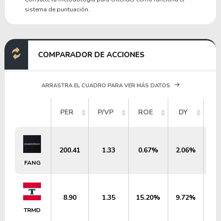
sistema de puntuación.
COMPARADOR DE ACCIONES
ARRASTRA EL CUADRO PARA VER MÁS DATOS
V
PER
P/VP
ROE
DY
M
200.41
1.33
0.67%
2.06%
FANG
8.90
1.35
15.20%
9.72%
TRMD