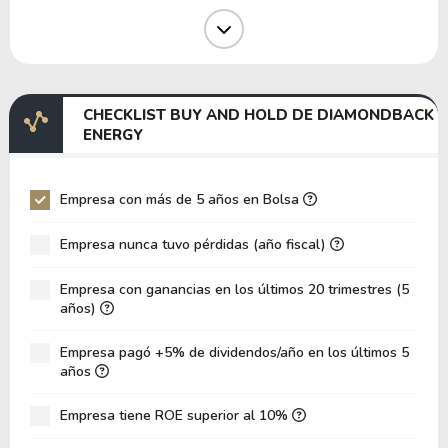
Margen Operativo
32.69%
39.87%
Margen EBIT
-66.87%
43.07%
Margen EBITDA
-24.48%
74.73%
CHECKLIST BUY AND HOLD DE DIAMONDBACK
EV/EBITDA
-86.97
25.58
ENERGY
EV/EBIT
-31.84
44.37
P/EBITDA
5.96
5.91
Empresa con más de 5 años en Bolsa
P/EBIT
19.99
9.43
Empresa nunca tuvo pérdidas (año fiscal)
P/Activo Total
0.60
0.67
Empresa con ganancias en los últimos 20 trimestres (5
VPA
150.23
136.51
años)
LPA
5.82
11.43
Empresa pagó +5% de dividendos/año en los últimos 5
Rotación de Activos
0.05
0.05
años
ROE
3.87%
8.37%
Empresa tiene ROE superior al 10%
ROIC
3.25%
6.37%