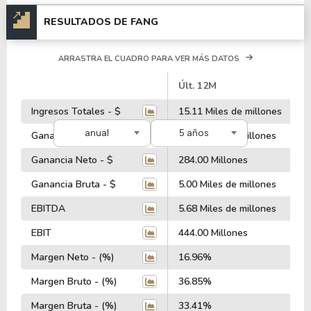
RESULTADOS DE FANG
ARRASTRA EL CUADRO PARA VER MÁS DATOS
#
Últ. 12M
2
Ingresos Totales - $
15.11 Miles de millones
1
anual
5 años
Ganancia Operativa - $
4.72 Miles de millones
4
Ganancia Neto - $
284.00 Millones
1
Ganancia Bruta - $
5.00 Miles de millones
5
EBITDA
5.68 Miles de millones
7
EBIT
444.00 Millones
2
Margen Neto - (%)
16.96%
2
Margen Bruto - (%)
36.85%
3
Margen Bruta - (%)
33.41%
3