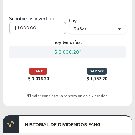
15.77
10.40
65.96%
6.42%
MARPS
Si hubieras invertido
hay
5 años
19.82
3.92
19.77%
1.26%
MPC
hoy tendrías:
$ 3,036.20
*
9.61
1.86
19.41%
2.33%
$
GPRK
FANG
S&P 500
$ 3,036.20
$ 1,757.20
12.10
1.41
11.63%
1.54%
*El valor considera la reinversión de dividendos.
MRO
HISTORIAL DE DIVIDENDOS FANG