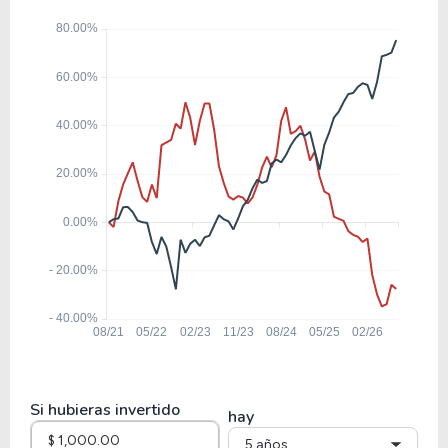
CHSCP
8.45
1.81
21.45%
3.71%
MKC
0.38
0.03
7.62%
7.31%
CHSCL
2.63
0.38
14.62%
0.00%
PETZ
1.30
-12.46
-960.39%
0.00%
BYND
Si hubieras invertido
hay
5 años