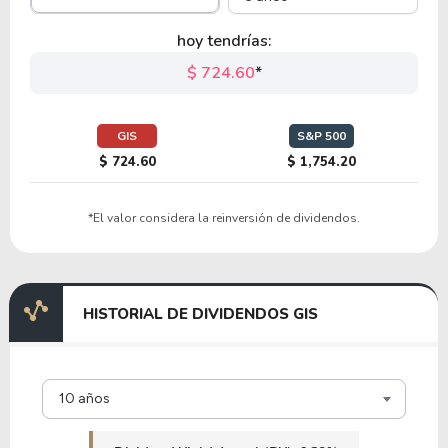
5.21
0.72
13.85%
0.00%
VFF
hoy tendrías:
$ 724.60
*
24.94
3.96
15.89%
2.86%
LW
GIS
S&P 500
$ 724.60
$ 1,754.20
27.34
4.66
17.03%
2.18%
*El valor considera la reinversión de dividendos.
LANC
8.63
1.85
21.45%
3.63%
HISTORIAL DE DIVIDENDOS GIS
MKC-V
39.36
1.47
3.73%
0.00%
10 años
AVO