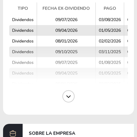
TIPO
FECHA EX-DIVIDENDO
PAGO
V
TIPO
FECHA EX-DIVIDENDO
PAGO
V
Dividendos
09/07/2026
03/08/2026
0.61
Dividendos
09/04/2026
01/05/2026
0.61
Dividendos
08/01/2026
02/02/2026
0.61
Dividendos
09/10/2025
03/11/2025
0.61
Dividendos
09/07/2025
01/08/2025
0.61
Dividendos
09/04/2025
01/05/2025
0.60
Dividendos
09/01/2025
03/02/2025
0.60
Dividendos
09/10/2024
01/11/2024
0.60
Dividendos
09/07/2024
01/08/2024
0.60
Dividendos
08/04/2024
01/05/2024
0.59
SOBRE LA EMPRESA