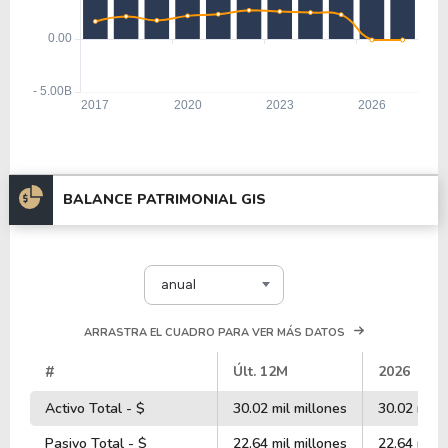
BALANCE PATRIMONIAL GIS
anual
ARRASTRA EL CUADRO PARA VER MÁS DATOS
#
Últ. 12M
2026
Activo Total - $
30.02 mil millones
30.02 mil m
Pasivo Total - $
22.64 mil millones
22.64 mil m