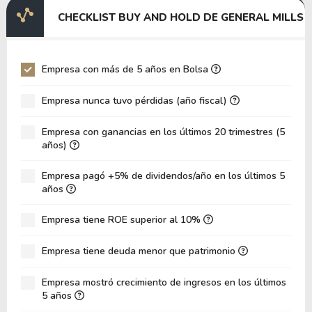
EV/EBITDA
-16.21
CHECKLIST BUY AND HOLD DE GENERAL MILLS
EV/EBIT
-15.11
P/EBITDA
39.84
Empresa con más de 5 años en Bolsa
P/EBIT
-243.35
Empresa nunca tuvo pérdidas (año fiscal)
Patrimonio/Activos Totales
0.63
Empresa con ganancias en los últimos 20 trimestres (5
VPA
13.74
años)
LPA
-0.16
Empresa pagó +5% de dividendos/año en los últimos 5
Rotación de Activos
0.15
años
ROE
-1.19%
Empresa tiene ROE superior al 10%
ROIC
8.51%
Empresa tiene deuda menor que patrimonio
ROA
-0.29%
Deuda Neta / Patrimonio
1.62
Empresa mostró crecimiento de ingresos en los últimos
5 años
Deuda Neta / EBITDA
-6.26