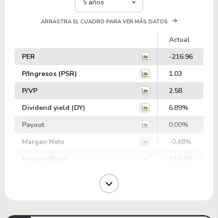
5 años
ARRASTRA EL CUADRO PARA VER MÁS DATOS
Actual
PER
-216.96
P/Ingresos (PSR)
1.03
P/VP
2.58
Dividend yield (DY)
6.89%
Payout
0.00%
Margen Neto
-0.48%
Margen Bruto
33.63%
Margen Operativo
15.24%
Margen EBIT
-44.46%
Margen EBITDA
-41.44%