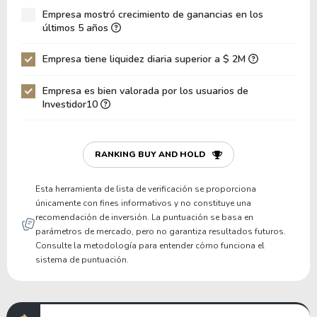
Empresa mostró crecimiento de ganancias en los
Deuda Neta / EBIT
-5.84
últimos 5 años
Deuda Bruta / Patrimonio
1.68
Empresa tiene liquidez diaria superior a $ 2M
Patrimonio / Activos
0.25
Empresa es bien valorada por los usuarios de
Pasivos / Activos
0.75
Investidor10
Liquidez Corriente
0.68
P/Capital de Trabajo
-8.82
RANKING BUY AND HOLD
Patrimonio/Activos Circulante Neto
-1.05
Esta herramienta de lista de verificación se proporciona
únicamente con fines informativos y no constituye una
recomendación de inversión. La puntuación se basa en
parámetros de mercado, pero no garantiza resultados futuros.
Consulte la metodología para entender cómo funciona el
sistema de puntuación.