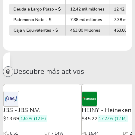
Deuda a Largo Plazo - $
12.42 mil millones
12.42 mil m
Patrimonio Neto - $
7.38 mil millones
7.38 mil mi
Caja y Equivalentes - $
453.80 Millones
453.80 Mil
Descubre más activos
JBS - JBS N.V.
HEINY - Heineken
$13.69
$45.22
1,52% (12 M)
17,27% (12 M)
P/L
8.51
DY
7.14%
P/L
15.44
DY
2.