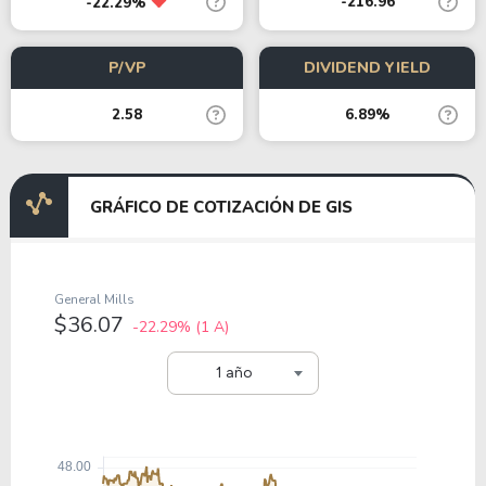
-216.96
-22.29%
P/VP
DIVIDEND YIELD
2.58
6.89%
GRÁFICO DE COTIZACIÓN DE GIS
General Mills
$36.07
-22.29%
(1 A)
1 año