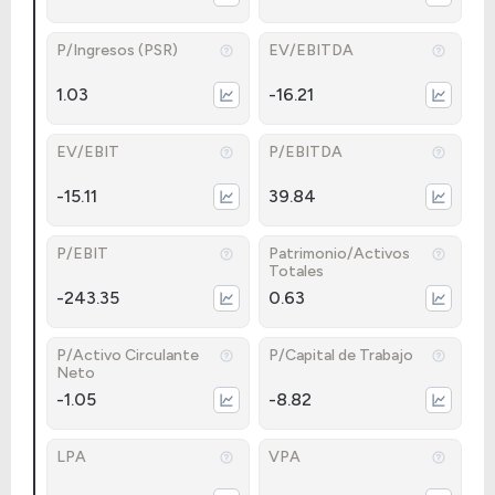
P/Ingresos (PSR)
EV/EBITDA
1.03
-16.21
EV/EBIT
P/EBITDA
-15.11
39.84
P/EBIT
Patrimonio/Activos
Totales
-243.35
0.63
P/Activo Circulante
P/Capital de Trabajo
Neto
-1.05
-8.82
LPA
VPA