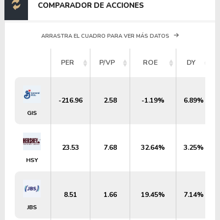
COMPARADOR DE ACCIONES
ARRASTRA EL CUADRO PARA VER MÁS DATOS
PER
P/VP
ROE
DY
-216.96
2.58
-1.19%
6.89%
GIS
23.53
7.68
32.64%
3.25%
HSY
8.51
1.66
19.45%
7.14%
JBS