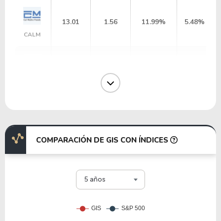
13.01
1.56
11.99%
5.48%
CALM
0.39
0.03
7.62%
7.49%
CHSCO
14.73
2.55
17.30%
4.86%
JBSS
COMPARACIÓN DE GIS CON ÍNDICES
4.50
0.26
5.85%
6.80%
CHSCM
5 años
0.42
0.03
7.62%
7.16%