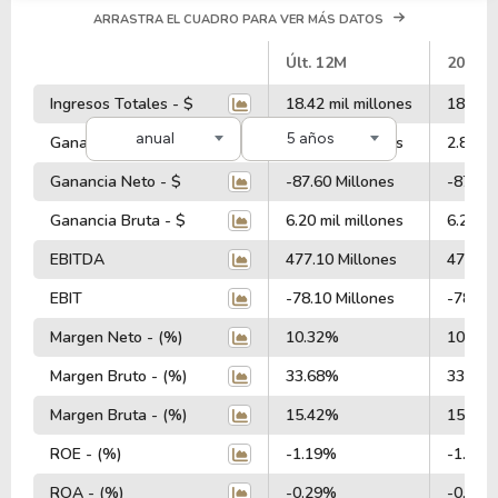
ARRASTRA EL CUADRO PARA VER MÁS DATOS
#
Últ. 12M
2026
Ingresos Totales - $
18.42 mil millones
18.42 m
anual
5 años
Ganancia Operativa - $
2.81 mil millones
2.81 mi
Ganancia Neto - $
-87.60 Millones
-87.60 
Ganancia Bruta - $
6.20 mil millones
6.20 mi
EBITDA
477.10 Millones
477.10
EBIT
-78.10 Millones
-78.10 
Margen Neto - (%)
10.32%
10.32
Margen Bruto - (%)
33.68%
33.68
Margen Bruta - (%)
15.42%
15.42
ROE - (%)
-1.19%
-1.19%
ROA - (%)
-0.29%
-0.29%