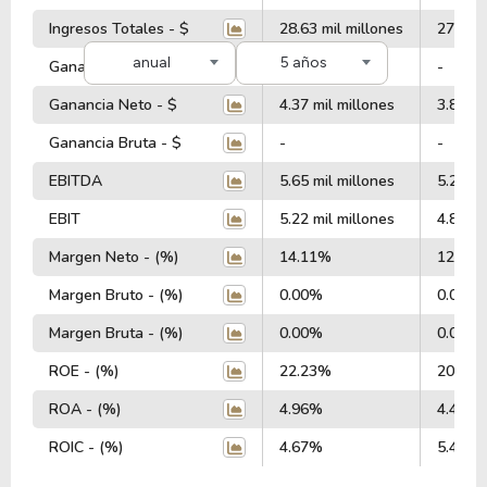
Ingresos Totales - $
28.63 mil millones
27.80 m
anual
5 años
Ganancia Operativa - $
-
-
Ganancia Neto - $
4.37 mil millones
3.84 mi
Ganancia Bruta - $
-
-
EBITDA
5.65 mil millones
5.28 mi
EBIT
5.22 mil millones
4.89 mi
Margen Neto - (%)
14.11%
12.49
Margen Bruto - (%)
0.00%
0.00%
Margen Bruta - (%)
0.00%
0.00%
ROE - (%)
22.23%
20.21
ROA - (%)
4.96%
4.46%
ROIC - (%)
4.67%
5.46%