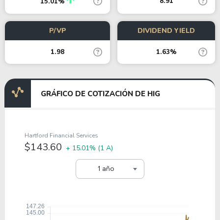
8.91
15.01%
P/VP
DIVIDEND YIELD
1.98
1.63%
GRÁFICO DE COTIZACIÓN DE HIG
Hartford Financial Services
$143.60
+ 15.01%
(1 A)
1 año