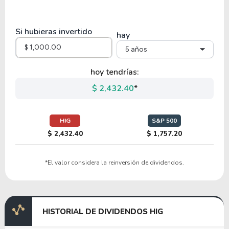
3.70
0.77
20.79%
3.98%
LNC
Si hubieras invertido
hay
5 años
2.59
0.32
12.36%
7.39%
$
SIGIP
hoy tendrías:
$ 2,432.40
*
10.73
1.26
11.73%
0.00%
MKL
HIG
S&P 500
$ 2,432.40
$ 1,757.20
15.22
2.12
13.95%
3.65%
$
*El valor considera la reinversión de dividendos.
ITIC
11.40
1.55
13.59%
1.77%
HISTORIAL DE DIVIDENDOS HIG
SIGI