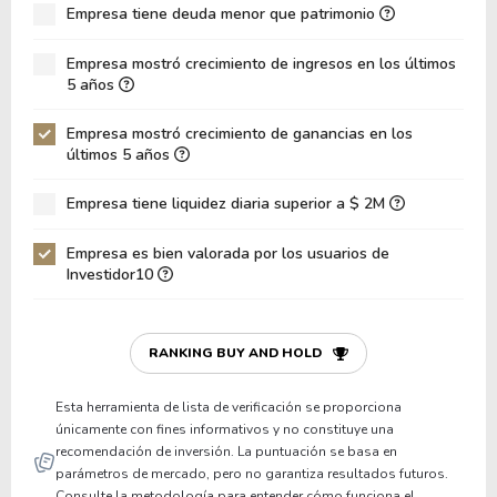
Empresa tiene deuda menor que patrimonio
ROA
4.46%
Deuda Neta / Patrimonio
0.00
Empresa mostró crecimiento de ingresos en los últimos
5 años
Deuda Neta / EBITDA
0.00
Empresa mostró crecimiento de ganancias en los
Deuda Neta / EBIT
0.00
últimos 5 años
Deuda Bruta / Patrimonio
0.00
Empresa tiene liquidez diaria superior a $ 2M
Patrimonio / Activos
0.22
Empresa es bien valorada por los usuarios de
Pasivos / Activos
0.78
Investidor10
Liquidez Corriente
0.00
P/Capital de Trabajo
0.00
RANKING BUY AND HOLD
Patrimonio/Activos Circulante Neto
-0.59
Esta herramienta de lista de verificación se proporciona
únicamente con fines informativos y no constituye una
recomendación de inversión. La puntuación se basa en
parámetros de mercado, pero no garantiza resultados futuros.
Consulte la metodología para entender cómo funciona el