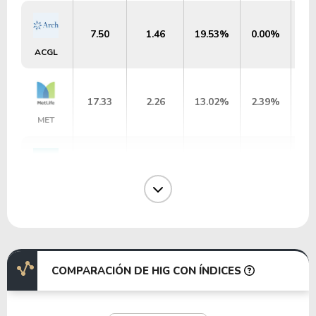
7.50
1.46
19.53%
0.00%
ACGL
17.33
2.26
13.02%
2.39%
MET
1.98
0.17
8.50%
9.25%
$
BHFAL
11.79
2.21
18.79%
8.92%
$
AMSF
COMPARACIÓN DE HIG CON ÍNDICES
8.18
1.63
19.96%
2.05%