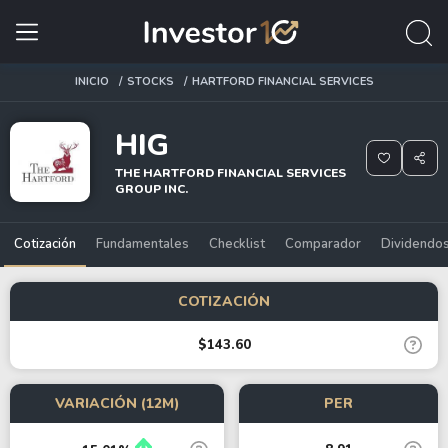
INICIO
STOCKS
HARTFORD FINANCIAL SERVICES
HIG
THE HARTFORD FINANCIAL SERVICES
GROUP INC.
Cotización
Fundamentales
Checklist
Comparador
Dividendo
COTIZACIÓN
$143.60
VARIACIÓN (12M)
PER