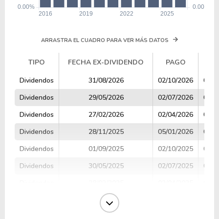
ARRASTRA EL CUADRO PARA VER MÁS DATOS
TIPO
FECHA EX-DIVIDENDO
PAGO
V
TIPO
FECHA EX-DIVIDENDO
PAGO
V
Dividendos
31/08/2026
02/10/2026
0.60
Dividendos
29/05/2026
02/07/2026
0.60
Dividendos
27/02/2026
02/04/2026
0.60
Dividendos
28/11/2025
05/01/2026
0.60
Dividendos
01/09/2025
02/10/2025
0.52
Dividendos
30/05/2025
02/07/2025
0.52
Dividendos
28/02/2025
02/04/2025
0.52
Dividendos
29/11/2024
03/01/2025
0.52
Dividendos
02/09/2024
02/10/2024
0.47