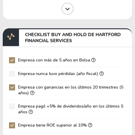
Margen Operativo
0.00%
Margen EBIT
20.36%
Margen EBITDA
22.25%
CHECKLIST BUY AND HOLD DE HARTFORD
EV/EBITDA
24.88
FINANCIAL SERVICES
EV/EBIT
27.18
P/EBITDA
7.20
Empresa con más de 5 años en Bolsa
P/EBIT
7.79
Empresa nunca tuvo pérdidas (año fiscal)
Patrimonio/Activos Totales
0.44
Empresa con ganancias en los últimos 20 trimestres (5
VPA
68.03
años)
LPA
13.75
Empresa pagó +5% de dividendos/año en los últimos 5
Rotación de Activos
0.08
años
ROE
20.21%
Empresa tiene ROE superior al 10%
ROIC
5.46%