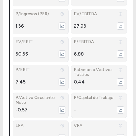
P/Ingresos (PSR)
EV/EBITDA
1.36
27.93
EV/EBIT
P/EBITDA
30.35
6.88
P/EBIT
Patrimonio/Activos
Totales
7.45
0.44
P/Activo Circulante
P/Capital de Trabajo
Neto
-0.57
-
LPA
VPA