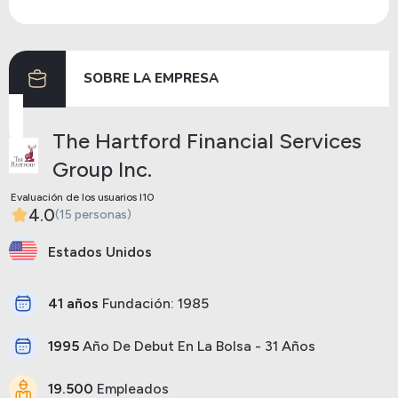
Dividendos
31/05/2024
02/07/2024
0.47
SOBRE LA EMPRESA
Anterior
Siguiente
The Hartford Financial Services
Group Inc.
Evaluación de los usuarios I10
4.0
(15 personas)
Estados Unidos
41 años
Fundación: 1985
1995
Año De Debut En La Bolsa - 31 Años
19.500
Empleados