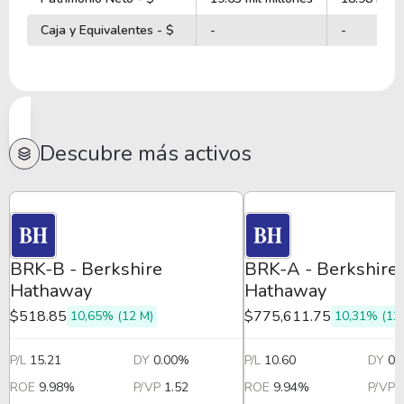
Caja y Equivalentes - $
-
-
Descubre más activos
BRK-B - Berkshire
BRK-A - Berkshire
Hathaway
Hathaway
$518.85
$775,611.75
10,65% (12 M)
10,31% (12
P/L
15.21
DY
0.00%
P/L
10.60
DY
0.
ROE
9.98%
P/VP
1.52
ROE
9.94%
P/VP