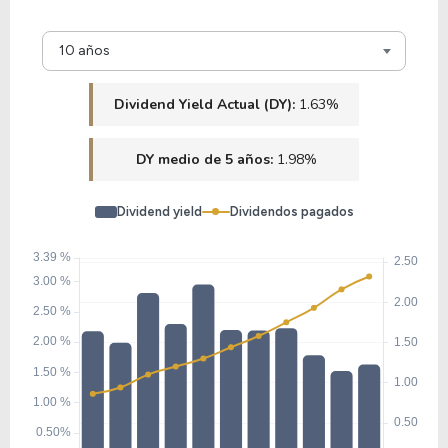
1.61
0.74
45.62%
1.37%
$
10 años
TIPT
Dividend Yield Actual (DY):
1.63%
11.76
0.00
-%
0.66%
DY medio de 5 años:
1.98%
GL
Dividend yield
Dividendos pagados