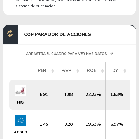
sistema de puntuación.
COMPARADOR DE ACCIONES
ARRASTRA EL CUADRO PARA VER MÁS DATOS
V
PER
P/VP
ROE
DY
M
8.91
1.98
22.23%
1.63%
HIG
1.45
0.28
19.53%
6.97%
ACGLO