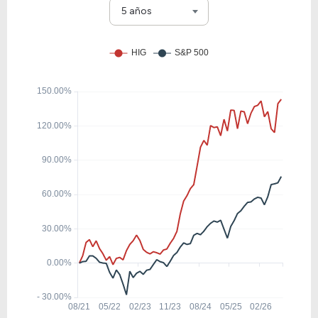
CINF
5 años
3.70
0.47
12.82%
6.75%
UNMA
21.87
5.96
27.24%
0.99%
MMC
19.46
1.26
6.50%
2.15%
UNM
14.87
2.81
18.87%
2.56%
WRB