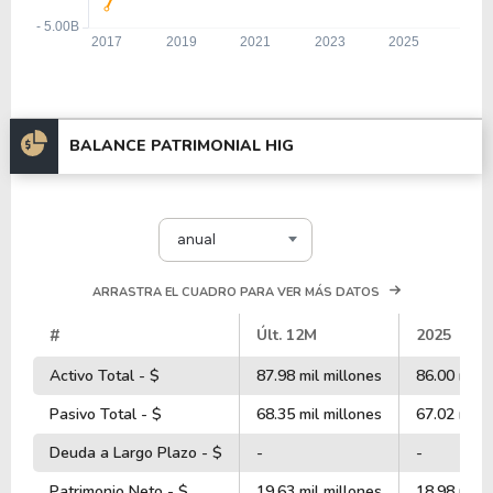
BALANCE PATRIMONIAL HIG
anual
ARRASTRA EL CUADRO PARA VER MÁS DATOS
#
Últ. 12M
2025
Activo Total - $
87.98 mil millones
86.00 mil m
Pasivo Total - $
68.35 mil millones
67.02 mil m
Deuda a Largo Plazo - $
-
-
Patrimonio Neto - $
19.63 mil millones
18.98 mil m