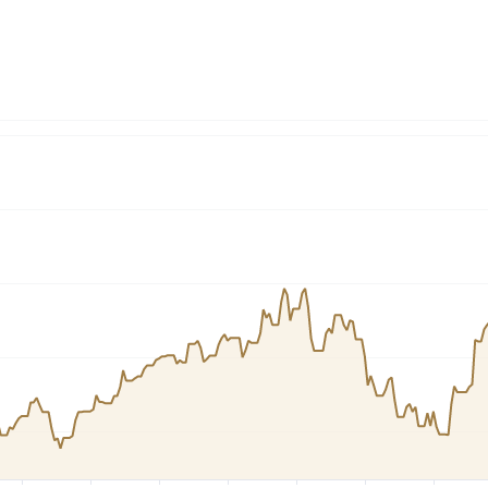
Cardano
l
See all