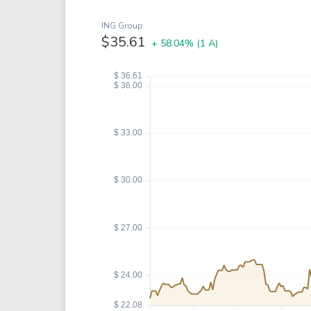
Coca-Cola
VEA
ING Group
See all
See al
$35.61
+ 58.04%
(1 A)