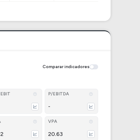
Comparar indicadores
/EBIT
P/EBITDA
-
A
VPA
72
20.63