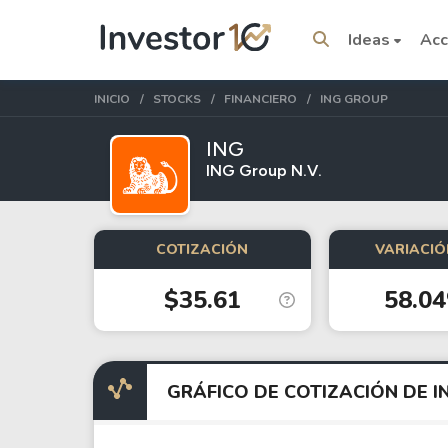
Ideas
Acc
INICIO
STOCKS
FINANCIERO
ING GROUP
ING
ING Group N.V.
Temas del momento
COTIZACIÓN
VARIACIÓ
Stocks
ETFs
$35.61
58.0
Tesla
VOO
Apple
IVV
Amazon
SPY
GRÁFICO DE COTIZACIÓN DE I
Google
VTI
Meta
QQQ