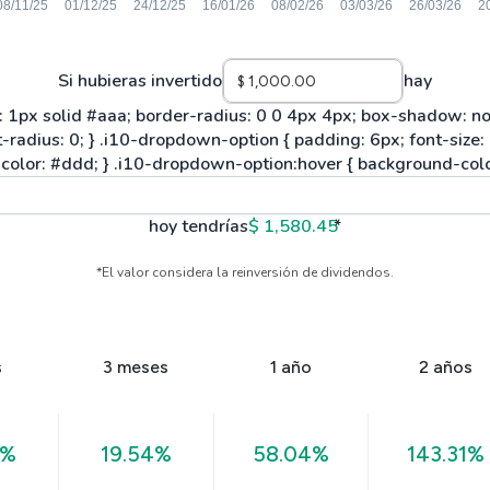
Si hubieras invertido
hay
hoy tendrías
$ 1,580.45
*
*El valor considera la reinversión de dividendos.
s
3 meses
1 año
2 años
4%
19.54%
58.04%
143.31%