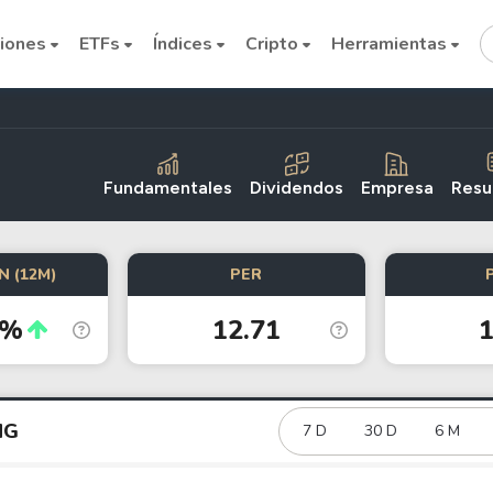
iones
ETFs
Índices
Cripto
Herramientas
Fundamentales
Dividendos
Empresa
Resu
N (12M)
PER
Cryptocurrencies
4%
12.71
1
Bitcoin
Ethereum
Binance Coin (BNB)
NG
7 D
30 D
6 M
Dogecoin
Solana