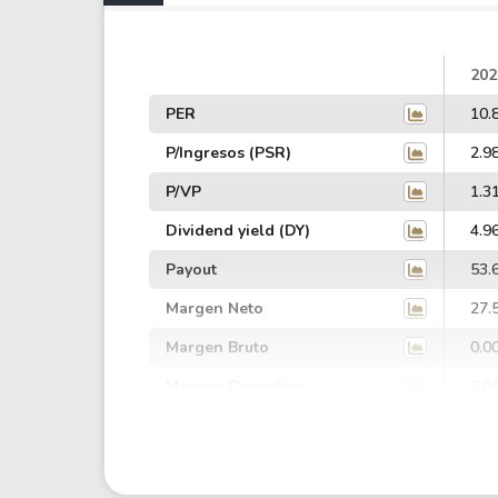
202
PER
10.
P/Ingresos (PSR)
2.9
P/VP
1.3
Dividend yield (DY)
4.9
Payout
53.
Margen Neto
27.
Margen Bruto
0.0
Margen Operativo
0.0
Margen EBIT
0.0
Margen EBITDA
0.0