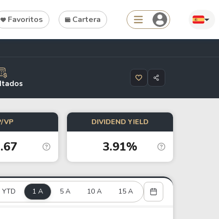
Favoritos
Cartera
Search
ltados
P/VP
DIVIDEND YIELD
Tools
.67
3.91%
Dividend Schedule
Stock Rankings
ETF Rankings
YTD
1 A
5 A
10 A
15 A
Crypto Rankings