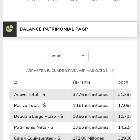
BALANCE PATRIMONIAL PAGP
anual
ARRASTRA EL CUADRO PARA VER MÁS DATOS
#
Últ. 12M
2025
Activo Total - $
32.76 mil millones
31.28 mil m
Pasivo Total - $
18.81 mil millones
17.06 mil m
Deuda a Largo Plazo - $
10.96 mil millones
10.70 mil m
Patrimonio Neto - $
13.95 mil millones
14.22 mil m
Caja y Equivalentes - $
172.00 Millones
329.00 Mil