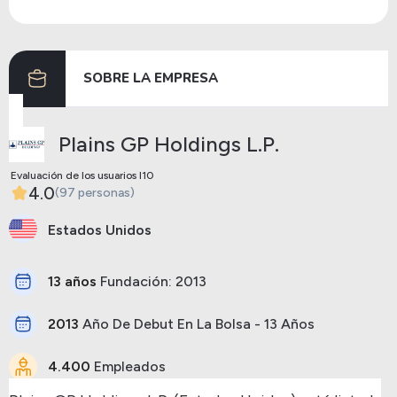
Dividendos
29/04/2024
15/05/2024
0.31
SOBRE LA EMPRESA
Anterior
Siguiente
Plains GP Holdings L.P.
Evaluación de los usuarios I10
4.0
(97 personas)
Estados Unidos
13 años
Fundación: 2013
2013
Año De Debut En La Bolsa - 13 Años
4.400
Empleados