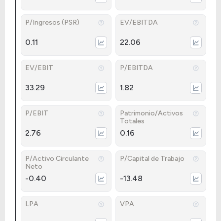
P/Ingresos (PSR)
EV/EBITDA
0.11
22.06
EV/EBIT
P/EBITDA
33.29
1.82
P/EBIT
Patrimonio/Activos
Totales
2.76
0.16
P/Activo Circulante
P/Capital de Trabajo
Neto
-0.40
-13.48
LPA
VPA