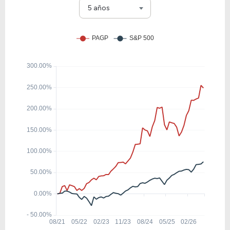
NEX
5 años
21.08
2.04
9.66%
0.00%
GIFI
12.49
2.73
21.86%
0.00%
TDW
12.21
0.48
3.92%
0.00%
TUSK
27.87
5.60
20.08%
0.00%
SPKE