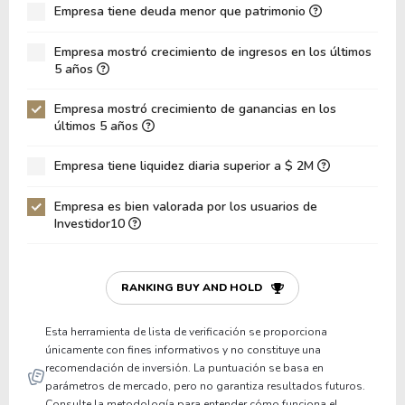
Empresa tiene deuda menor que patrimonio
ROA
0.83%
Deuda Neta / Patrimonio
0.73
Empresa mostró crecimiento de ingresos en los últimos
5 años
Deuda Neta / EBITDA
14.50
Empresa mostró crecimiento de ganancias en los
Deuda Neta / EBIT
22.64
últimos 5 años
Deuda Bruta / Patrimonio
0.75
Empresa tiene liquidez diaria superior a $ 2M
Patrimonio / Activos
0.45
Empresa es bien valorada por los usuarios de
Pasivos / Activos
0.55
Investidor10
Liquidez Corriente
0.96
P/Capital de Trabajo
-25.74
RANKING BUY AND HOLD
Patrimonio/Activos Circulante Neto
-0.41
Esta herramienta de lista de verificación se proporciona
únicamente con fines informativos y no constituye una
recomendación de inversión. La puntuación se basa en
parámetros de mercado, pero no garantiza resultados futuros.
Consulte la metodología para entender cómo funciona el