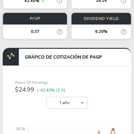
26.14
42.40%
P/VP
DIVIDEND YIELD
0.37
6.20%
GRÁFICO DE COTIZACIÓN DE PAGP
Plains GP Holdings
$24.99
+ 42.40%
(1 A)
1 año