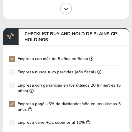
Margen Operativo
3.10%
Margen EBIT
4.34%
Margen EBITDA
6.77%
CHECKLIST BUY AND HOLD DE PLAINS GP
EV/EBITDA
21.63
HOLDINGS
EV/EBIT
33.76
P/EBITDA
1.27
Empresa con más de 5 años en Bolsa
P/EBIT
1.92
Empresa nunca tuvo pérdidas (año fiscal)
Patrimonio/Activos Totales
0.11
Empresa con ganancias en los últimos 20 trimestres (5
VPA
71.80
años)
LPA
1.31
Empresa pagó +5% de dividendos/año en los últimos 5
Rotación de Activos
0.34
años
ROE
1.82%
Empresa tiene ROE superior al 10%
ROIC
5.15%