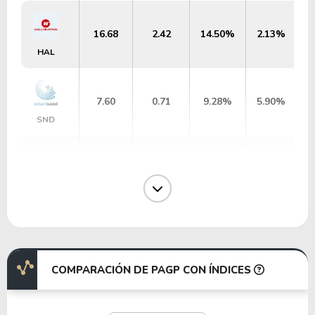
16.68
2.42
14.50%
2.13%
HAL
7.60
0.71
9.28%
5.90%
SND
57.12
2.39
4.19%
0.94%
SEI
0.01
0.00
6.63%
0.00%
TDW-WT
COMPARACIÓN DE PAGP CON ÍNDICES
3.86
2.19
56.83%
0.00%