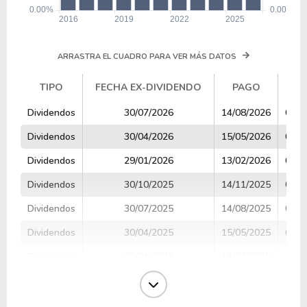
ARRASTRA EL CUADRO PARA VER MÁS DATOS
TIPO
FECHA EX-DIVIDENDO
PAGO
V
TIPO
FECHA EX-DIVIDENDO
PAGO
V
Dividendos
30/07/2026
14/08/2026
0.41
Dividendos
30/04/2026
15/05/2026
0.41
Dividendos
29/01/2026
13/02/2026
0.41
Dividendos
30/10/2025
14/11/2025
0.38
Dividendos
30/07/2025
14/08/2025
0.38
Dividendos
30/04/2025
15/05/2025
0.38
Dividendos
30/01/2025
14/02/2025
0.38
Dividendos
30/10/2024
14/11/2024
0.31
Dividendos
30/07/2024
14/08/2024
0.31