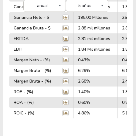
anual
5 años
Ganancia Operativa - $
1.38 Mil millones
1.37 Mi
Ganancia Neto - $
195.00 Millones
259.00
Ganancia Bruta - $
2.88 mil millones
2.88 mi
EBITDA
2.81 mil millones
2.82 mi
EBIT
1.84 Mil millones
1.86 Mi
Margen Neto - (%)
0.43%
0.40%
Margen Bruto - (%)
6.29%
6.16%
Margen Bruta - (%)
2.68%
2.44%
ROE - (%)
1.40%
1.82%
ROA - (%)
0.60%
0.83%
ROIC - (%)
4.86%
5.15%