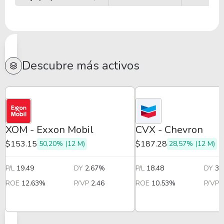
Descubre más activos
XOM - Exxon Mobil
CVX - Chevron
$153.15
$187.28
50,20% (12 M)
28,57% (12 M)
P/L
19.49
DY
2.67%
P/L
18.48
DY
3.
ROE
12.63%
P/VP
2.46
ROE
10.53%
P/VP