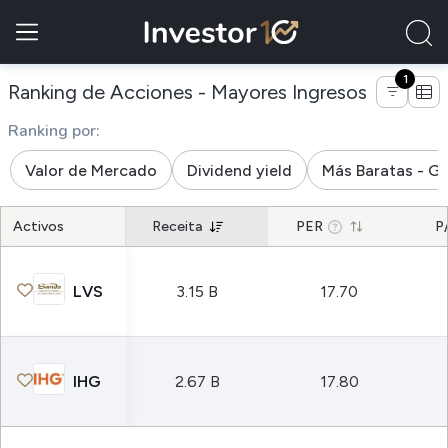
1
de empres
Ranking de Acciones - Mayores Ingresos
Ranking por:
Valor de Mercado
Dividend yield
Más Baratas - G
Activos
Receita
PER
P
LVS
3.15 B
17.70
IHG
2.67 B
17.80