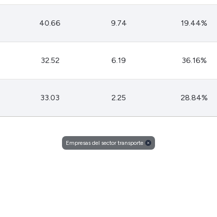
40.66
9.74
19.44%
32.52
6.19
36.16%
33.03
2.25
28.84%
Empresas del sector transporte