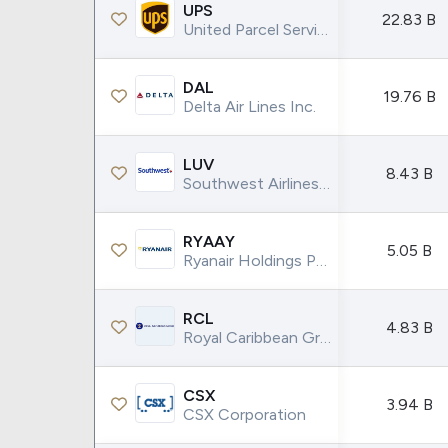
Coca-Cola
VEA
UPS
22.83 B
United Parcel Service Inc.
See all
See al
DAL
19.76 B
Delta Air Lines Inc.
LUV
8.43 B
Southwest Airlines Co.
RYAAY
5.05 B
Ryanair Holdings PLC
RCL
4.83 B
Royal Caribbean Group
CSX
3.94 B
CSX Corporation