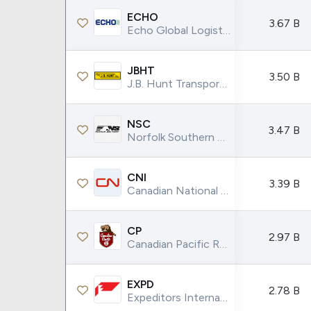
ECHO
3.67 B
Echo Global Logistics Inc.
JBHT
3.50 B
J.B. Hunt Transport Services Inc.
NSC
3.47 B
Norfolk Southern Corp.
CNI
3.39 B
Canadian National Railway Co.
CP
2.97 B
Canadian Pacific Railway Ltd.
EXPD
2.78 B
Expeditors International of Washington Inc.