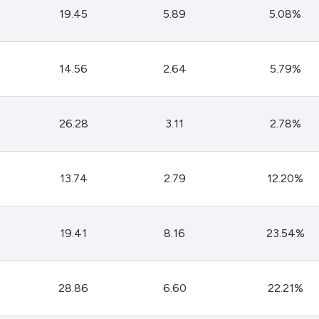
Cardano
19.45
5.89
5.08%
l
See all
14.56
2.64
5.79%
26.28
3.11
2.78%
13.74
2.79
12.20%
19.41
8.16
23.54%
28.86
6.60
22.21%