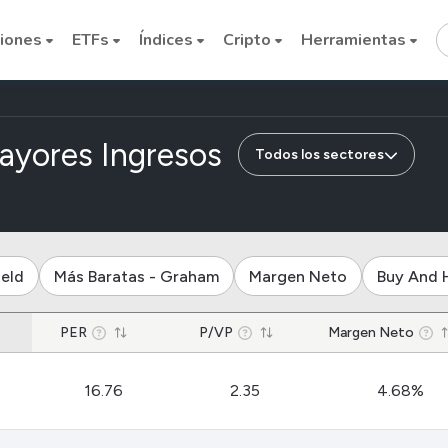
iones
ETFs
Índices
Cripto
Herramientas
de empresas del
ayores Ingresos
Todos los sectores
Cryptocurrencies
ield
Más Baratas - Graham
Margen Neto
Buy And 
Bitcoin
PER
P/VP
Ethereum
Margen Neto
Binance Coin (BNB)
16.76
2.35
4.68%
Dogecoin
Solana