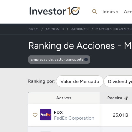
Ideas
Acc
INICIO
ACCIONES
RANKINGS
MAYORES INGRESOS
Ranking de Acciones - M
Empresas del sector transporte
Temas del momento
Stocks
ETFs
Ranking por:
Valor de Mercado
Dividend y
Tesla
VOO
Apple
Activos
Receita
IVV
Amazon
SPY
FDX
25.01 B
Google
VTI
FedEx Corporation
Meta
QQQ