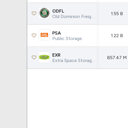
ODFL
1.55 B
Old Dominion Freight Line Inc.
PSA
1.22 B
Public Storage
EXR
857.47 M
Extra Space Storage Inc.