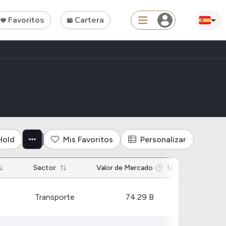
Favoritos
Cartera
Search
 sector transporte
Tools
Hold
Mis Favoritos
Personalizar
Dividend Schedule
Sector
Stock Rankings
Valor de Mercado
ETF Rankings
Transporte
74.29 B
Crypto Rankings