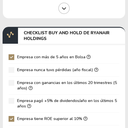
Margen Operativo
15.35%
Margen EBIT
-20.00%
Margen EBITDA
-5.70%
CHECKLIST BUY AND HOLD DE RYANAIR
EV/EBITDA
-166.37
HOLDINGS
EV/EBIT
-47.37
P/EBITDA
7.03
Empresa con más de 5 años en Bolsa
P/EBIT
10.93
Empresa nunca tuvo pérdidas (año fiscal)
Patrimonio/Activos Totales
1.38
Empresa con ganancias en los últimos 20 trimestres (5
VPA
22.29
años)
LPA
4.85
Empresa pagó +5% de dividendos/año en los últimos 5
Rotación de Activos
0.13
años
ROE
21.76%
Empresa tiene ROE superior al 10%
ROIC
-12.47%