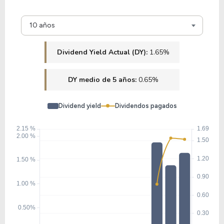
27.78
10.81
38.91%
1.70%
$
10 años
CHRW
Dividend Yield Actual (DY):
1.65%
17.63
9.98
56.58%
9.77%
DY medio de 5 años:
0.65%
OMAB
Dividend yield
Dividendos pagados
27.26
3.22
11.82%
1.54%
$
LUV