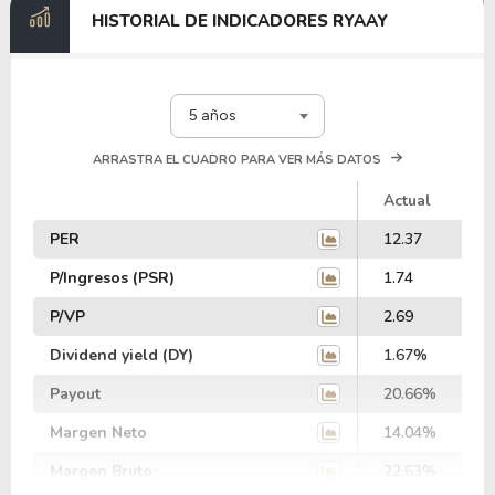
HISTORIAL DE INDICADORES RYAAY
5 años
ARRASTRA EL CUADRO PARA VER MÁS DATOS
Actual
PER
12.37
P/Ingresos (PSR)
1.74
P/VP
2.69
Dividend yield (DY)
1.67%
Payout
20.66%
Margen Neto
14.04%
Margen Bruto
22.63%