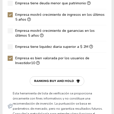
Empresa tiene deuda menor que patrimonio
ROA
11.13%
Deuda Neta / Patrimonio
-0.34
Empresa mostró crecimiento de ingresos en los últimos
5 años
Deuda Neta / EBITDA
23.75
Empresa mostró crecimiento de ganancias en los
Deuda Neta / EBIT
6.76
últimos 5 años
Deuda Bruta / Patrimonio
0.01
Empresa tiene liquidez diaria superior a $ 2M
Patrimonio / Activos
0.51
Empresa es bien valorada por los usuarios de
Pasivos / Activos
0.49
Investidor10
Liquidez Corriente
0.90
P/Capital de Trabajo
-32.86
RANKING BUY AND HOLD
Patrimonio/Activos Circulante Neto
-14.31
Esta herramienta de lista de verificación se proporciona
únicamente con fines informativos y no constituye una
recomendación de inversión. La puntuación se basa en
parámetros de mercado, pero no garantiza resultados futuros.
Consulte la metodología para entender cómo funciona el