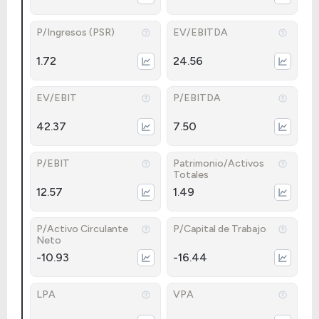
P/Ingresos (PSR)
EV/EBITDA
1.72
24.56
EV/EBIT
P/EBITDA
42.37
7.50
P/EBIT
Patrimonio/Activos
Totales
12.57
1.49
P/Activo Circulante
P/Capital de Trabajo
Neto
-10.93
-16.44
LPA
VPA