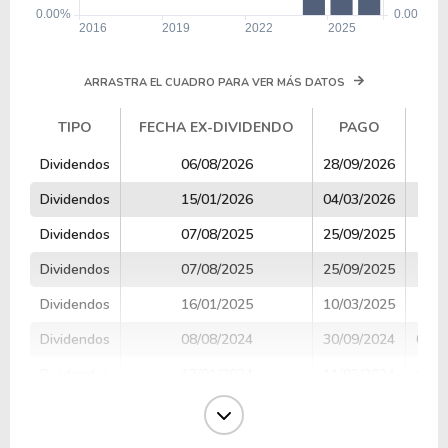
ARRASTRA EL CUADRO PARA VER MÁS DATOS
TIPO
FECHA EX-DIVIDENDO
PAGO
TIPO
FECHA EX-DIVIDENDO
PAGO
Dividendos
06/08/2026
28/09/2026
0.4
Dividendos
15/01/2026
04/03/2026
0.4
Dividendos
07/08/2025
25/09/2025
0.5
Dividendos
07/08/2025
25/09/2025
0.5
Dividendos
16/01/2025
10/03/2025
0.4
Dividendos
08/08/2024
30/09/2024
0.38
Dividendos
17/01/2024
11/03/2024
0.39
Dividendos
23/10/2015
27/11/2015
0.66
Dividendos
11/02/2015
27/02/2015
0.88