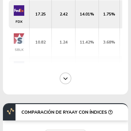
17.25
2.42
14.01%
1.75%
$
FDX
10.82
1.24
11.42%
3.68%
SBLK
32.70
0.84
2.56%
4.69%
ZIM
3.99
1.08
27.02%
3.91%
$
ESEA
COMPARACIÓN DE RYAAY CON ÍNDICES
14.56
2.64
18.11%
1.10%
$