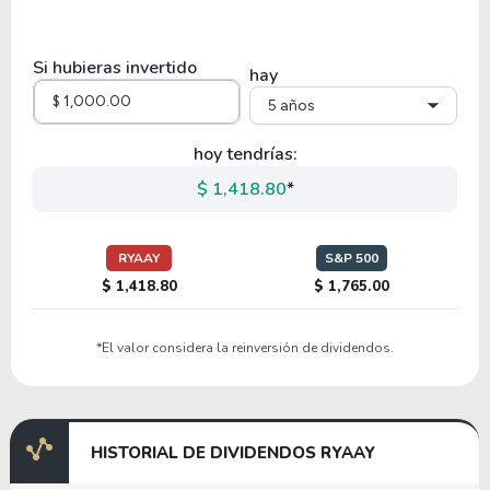
19.61
8.24
42.04%
1.55%
$
RCL
Si hubieras invertido
hay
5 años
28.91
4.69
16.22%
1.59%
$
NSC
hoy tendrías:
$ 1,418.80
*
29.09
6.66
22.88%
1.07%
$
CSX
RYAAY
S&P 500
$ 1,418.80
$ 1,765.00
12.80
0.48
3.79%
1.11%
$
*El valor considera la reinversión de dividendos.
EGLE
25.66
11.11
43.32%
0.88%
$
HISTORIAL DE DIVIDENDOS RYAAY
EXPD