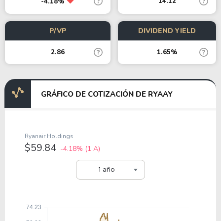
14.12
-4.18%
P/VP
DIVIDEND YIELD
2.86
1.65%
GRÁFICO DE COTIZACIÓN DE RYAAY
Ryanair Holdings
$59.84
-4.18%
(1 A)
1 año