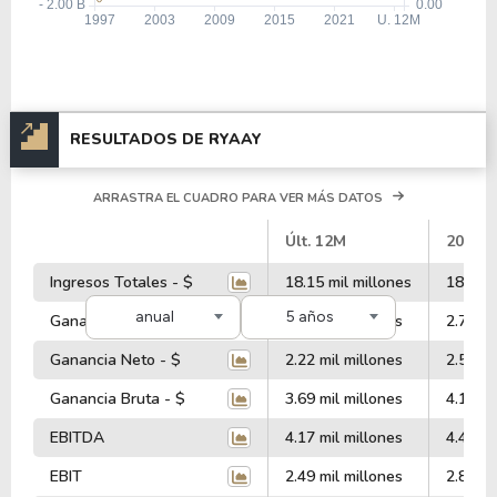
RESULTADOS DE RYAAY
ARRASTRA EL CUADRO PARA VER MÁS DATOS
#
Últ. 12M
2026
Ingresos Totales - $
18.15 mil millones
18.10 m
anual
5 años
Ganancia Operativa - $
2.39 mil millones
2.78 mi
Ganancia Neto - $
2.22 mil millones
2.54 mi
Ganancia Bruta - $
3.69 mil millones
4.10 mi
EBITDA
4.17 mil millones
4.48 mi
EBIT
2.49 mil millones
2.88 mi