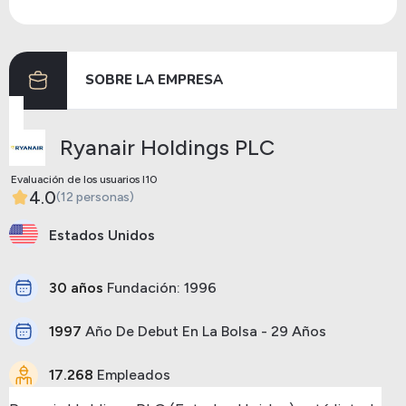
Dividendos
14/11/2012
10/12/2012
0.90
SOBRE LA EMPRESA
Anterior
Siguiente
Ryanair Holdings PLC
Evaluación de los usuarios I10
4.0
(12 personas)
Estados Unidos
30 años
Fundación: 1996
1997
Año De Debut En La Bolsa - 29 Años
17.268
Empleados