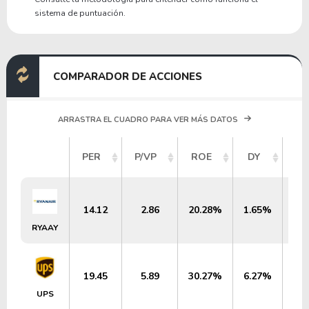
sistema de puntuación.
COMPARADOR DE ACCIONES
ARRASTRA EL CUADRO PARA VER MÁS DATOS
VA
PER
P/VP
ROE
DY
M
14.12
2.86
20.28%
1.65%
$
RYAAY
19.45
5.89
30.27%
6.27%
$
UPS