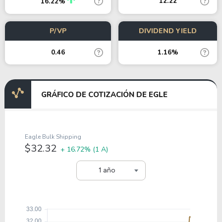
12.22
16.22%
P/VP
DIVIDEND YIELD
0.46
1.16%
GRÁFICO DE COTIZACIÓN DE EGLE
Eagle Bulk Shipping
$32.32
+ 16.72%
(1 A)
1 año