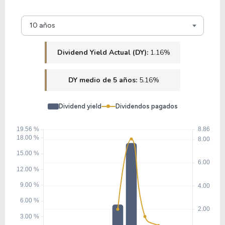
26.28
3.11
11.82%
1.60%
10 años
LUV
Dividend Yield Actual (DY):
1.16%
DY medio de 5 años:
5.16%
Dividend yield
Dividendos pagados