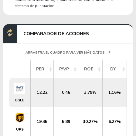
sistema de puntuación.
COMPARADOR DE ACCIONES
ARRASTRA EL CUADRO PARA VER MÁS DATOS
V
PER
P/VP
ROE
DY
M
12.22
0.46
3.79%
1.16%
EGLE
19.45
5.89
30.27%
6.27%
UPS