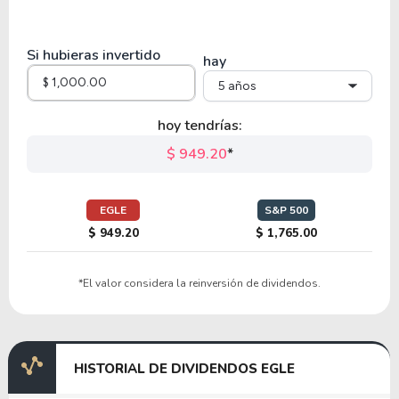
28.58
4.63
16.22%
1.61%
NSC
Si hubieras invertido
hay
5 años
28.86
6.60
22.88%
1.08%
CSX
hoy tendrías:
$ 949.20
*
13.74
2.79
20.28%
1.69%
RYAAY
EGLE
S&P 500
$ 949.20
$ 1,765.00
27.99
10.89
38.91%
1.69%
*El valor considera la reinversión de dividendos.
CHRW
17.02
9.63
56.58%
10.13%
HISTORIAL DE DIVIDENDOS EGLE
OMAB