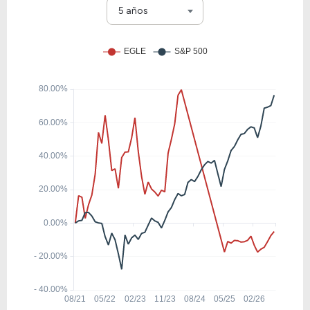
CNI
5 años
13.87
0.99
7.12%
2.66%
PANL
28.22
2.32
8.23%
0.78%
CP
40.66
9.74
23.95%
0.54%
ODFL
19.41
8.16
42.04%
1.57%
RCL