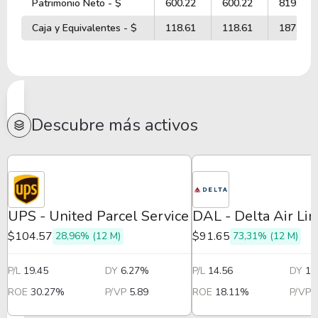
Patrimonio Neto - $
600.22
600.22
819.18
Caja y Equivalentes - $
118.61
118.61
187.16
Descubre más activos
UPS - United Parcel Service
DAL - Delta Air Li
$104.57
$91.65
28,96% (12 M)
73,31% (12 M)
P/L
19.45
DY
6.27%
P/L
14.56
DY
1.
ROE
30.27%
P/VP
5.89
ROE
18.11%
P/VP