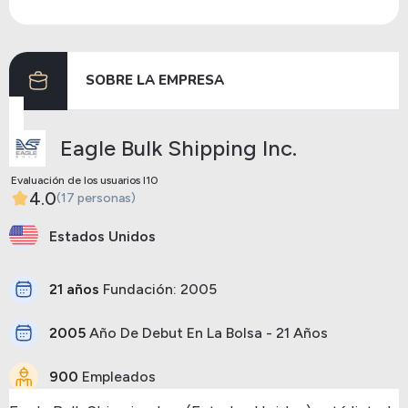
Dividendos
12/08/2022
26/08/2022
2.20
SOBRE LA EMPRESA
Anterior
Siguiente
Eagle Bulk Shipping Inc.
Evaluación de los usuarios I10
4.0
(17 personas)
Estados Unidos
21 años
Fundación: 2005
2005
Año De Debut En La Bolsa - 21 Años
900
Empleados