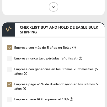
Margen Operativo
4.74%
Margen EBIT
13.49%
Margen EBITDA
24.92%
CHECKLIST BUY AND HOLD DE EAGLE BULK
EV/EBITDA
10,656,615.94
SHIPPING
EV/EBIT
19,681,886.00
P/EBITDA
3.04
Empresa con más de 5 años en Bolsa
P/EBIT
6.19
Empresa nunca tuvo pérdidas (año fiscal)
Patrimonio/Activos Totales
0.24
Empresa con ganancias en los últimos 20 trimestres (5
VPA
66.69
años)
LPA
2.53
Empresa pagó +5% de dividendos/año en los últimos 5
Rotación de Activos
0.09
años
ROE
3.79%
Empresa tiene ROE superior al 10%
ROIC
4.60%