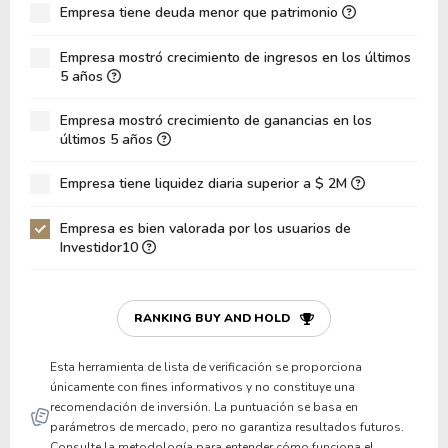
Empresa tiene deuda menor que patrimonio
ROA
1.98%
Deuda Neta / Patrimonio
0.35
Empresa mostró crecimiento de ingresos en los últimos
5 años
Deuda Neta / EBITDA
8.12
Empresa mostró crecimiento de ganancias en los
Deuda Neta / EBIT
14.99
últimos 5 años
Deuda Bruta / Patrimonio
0.55
Empresa tiene liquidez diaria superior a $ 2M
Patrimonio / Activos
0.52
Empresa es bien valorada por los usuarios de
Pasivos / Activos
0.48
Investidor10
Liquidez Corriente
0.89
P/Capital de Trabajo
-11,918,935.62
RANKING BUY AND HOLD
Patrimonio/Activos Circulante Neto
-775,318.13
Esta herramienta de lista de verificación se proporciona
únicamente con fines informativos y no constituye una
recomendación de inversión. La puntuación se basa en
parámetros de mercado, pero no garantiza resultados futuros.
Consulte la metodología para entender cómo funciona el