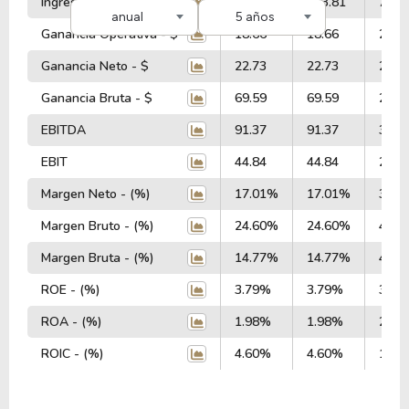
Ingresos Totales - $
393.81
393.81
719.
anual
5 años
Ganancia Operativa - $
18.66
18.66
245.
Ganancia Neto - $
22.73
22.73
248.
Ganancia Bruta - $
69.59
69.59
290.
EBITDA
91.37
91.37
311.
EBIT
44.84
44.84
263.
Margen Neto - (%)
17.01%
17.01%
37.7
Margen Bruto - (%)
24.60%
24.60%
47.1
Margen Bruta - (%)
14.77%
14.77%
41.2
ROE - (%)
3.79%
3.79%
30.2
ROA - (%)
1.98%
1.98%
20.0
ROIC - (%)
4.60%
4.60%
10.1