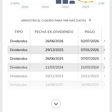
ARRASTRA EL CUADRO PARA VER MÁS DATOS
TIPO
FECHA EX-DIVIDENDO
PAGO
V
TIPO
FECHA EX-DIVIDENDO
PAGO
V
Dividendos
26/06/2026
02/07/2026
0.15
Dividendos
29/12/2025
07/01/2026
0.20
Dividendos
26/06/2025
07/07/2025
0.07
Dividendos
11/03/2024
21/03/2024
0.60
Dividendos
10/11/2023
22/11/2023
0.10
Dividendos
14/08/2023
24/08/2023
0.58
Dividendos
15/05/2023
25/05/2023
0.10
Dividendos
13/03/2023
23/03/2023
0.60
Dividendos
11/11/2022
23/11/2022
1.80