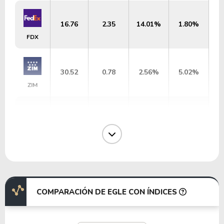
16.76
2.35
14.01%
1.80%
FDX
30.52
0.78
2.56%
5.02%
ZIM
4.17
1.13
27.02%
3.74%
ESEA
14.56
2.64
18.11%
1.10%
DAL
COMPARACIÓN DE EGLE CON ÍNDICES
22.30
4.93
22.13%
2.61%