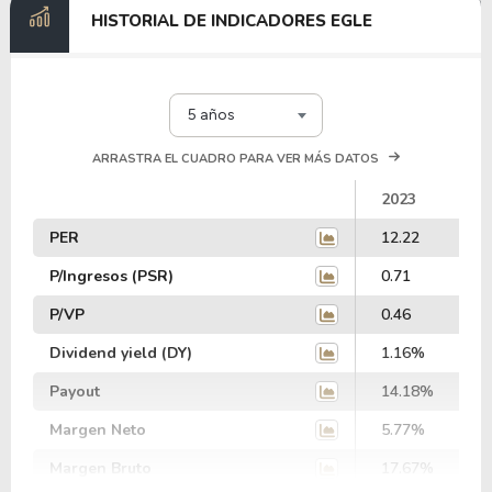
HISTORIAL DE INDICADORES EGLE
5 años
ARRASTRA EL CUADRO PARA VER MÁS DATOS
2023
PER
12.22
P/Ingresos (PSR)
0.71
P/VP
0.46
Dividend yield (DY)
1.16%
Payout
14.18%
Margen Neto
5.77%
Margen Bruto
17.67%