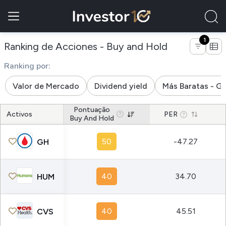
1
de empresas d
Ranking de Acciones - Buy and Hold
Ranking por:
Valor de Mercado
Dividend yield
Más Baratas - G
Pontuação
Activos
PER
Buy And Hold
50
-47.27
GH
40
34.70
HUM
40
45.51
CVS