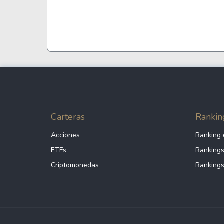
Coca-Cola
VEA
See all
See al
Carteras
Rankin
Acciones
Ranking 
ETFs
Rankings
Criptomonedas
Rankings