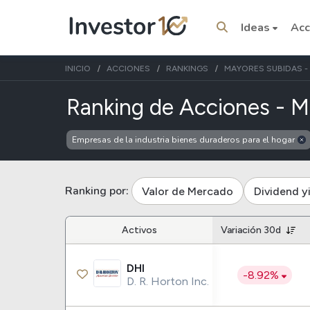
Ideas
Acc
INICIO
ACCIONES
RANKINGS
MAYORES SUBIDAS - 
Ranking de Acciones - M
Empresas de la industria bienes duraderos para el hogar
Temas del momento
Stocks
ETFs
Ranking por:
Valor de Mercado
Dividend y
Tesla
VOO
Apple
Activos
Variación 30d
IVV
Amazon
SPY
DHI
Google
VTI
-8.92%
D. R. Horton Inc.
Meta
QQQ