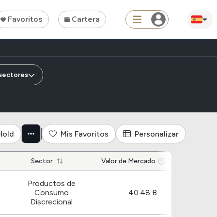
Favoritos
Cartera
Search
esas de la industria bienes dur
 sectores
Tools
Hold
Mis Favoritos
Personalizar
Dividend Schedule
Sector
Stock Rankings
Valor de Mercado
ETF Rankings
Productos de
Crypto Rankings
Consumo
40.48 B
Discrecional