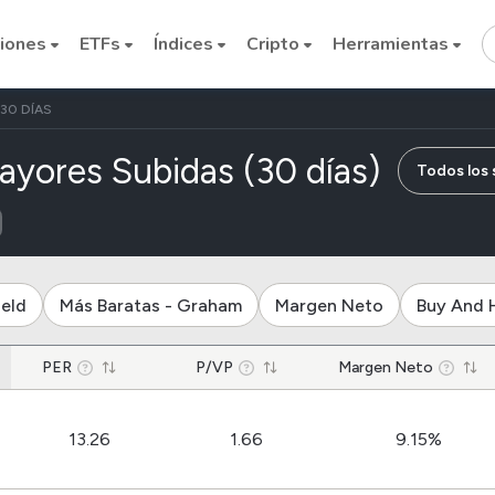
iones
ETFs
Índices
Cripto
Herramientas
30 DÍAS
de empr
ayores Subidas (30 días)
Todos los
Cryptocurrencies
ield
Más Baratas - Graham
Margen Neto
Buy And 
Bitcoin
PER
P/VP
Ethereum
Margen Neto
Binance Coin (BNB)
Dogecoin
13.26
1.66
9.15%
Solana