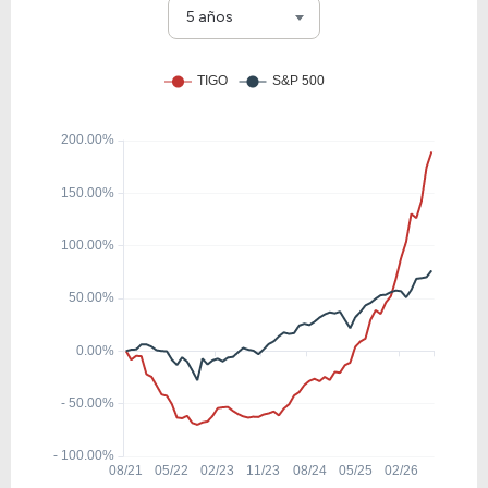
FWONA
5 años
13.75
-41.77
-303.83%
1.99%
MTCH
2.38
0.17
7.08%
0.00%
DISH
41.51
2.91
7.02%
0.00%
FWONK
7.04
0.53
7.50%
0.00%
LSXMK