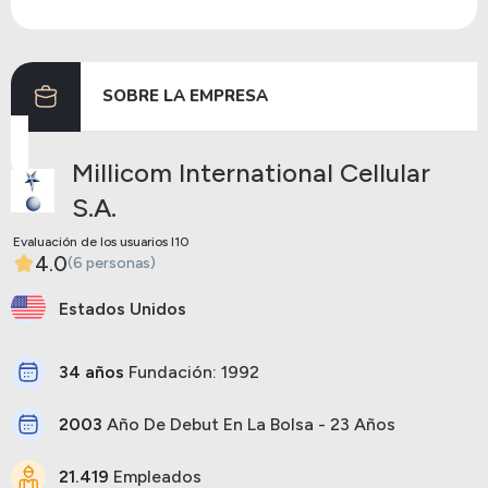
Dividendos
02/01/2025
10/01/2025
1.00
SOBRE LA EMPRESA
Anterior
Siguiente
Millicom International Cellular
S.A.
Evaluación de los usuarios I10
4.0
(6 personas)
Estados Unidos
34 años
Fundación: 1992
2003
Año De Debut En La Bolsa - 23 Años
21.419
Empleados