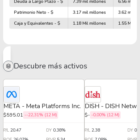
Deuda a Largo Plazo - $
7.39 mil millones
6.56 mil mi
Patrimonio Neto - $
3.17 mil millones
3.62 mil mi
Caja y Equivalentes - $
1.18 Mil millones
1.55 Mil mi
Descubre más activos
META - Meta Platforms Inc.
DISH - DISH Netwo
$595.01
$-
--22,31% (12 M)
-0,00% (12 M)
P/L
20.47
DY
0.38%
P/L
2.38
DY
0.
ROE
26.07%
P/VP
5.34
ROE
7.08%
P/VP