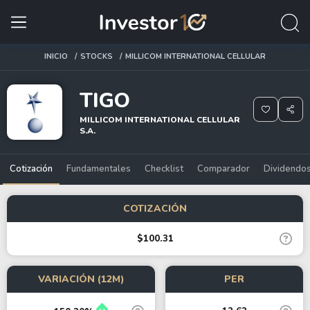
INICIO
STOCKS
MILLICOM INTERNATIONAL CELLULAR
TIGO
MILLICOM INTERNATIONAL CELLULAR
S.A.
Cotización
Fundamentales
Checklist
Comparador
Dividendo
COTIZACIÓN
$100.31
VARIACIÓN (12M)
PER