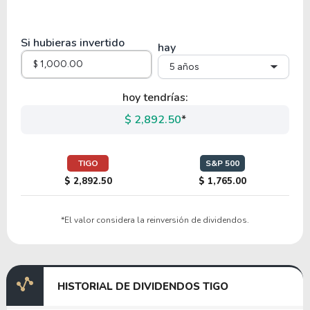
8.33
0.96
11.54%
0.00%
GRVY
Si hubieras invertido
hay
5 años
12.29
0.79
6.41%
0.00%
THRY
hoy tendrías:
$ 2,892.50
*
16.43
2.42
14.70%
5.37%
IPG
TIGO
S&P 500
$ 2,892.50
$ 1,765.00
*El valor considera la reinversión de dividendos.
HISTORIAL DE DIVIDENDOS TIGO