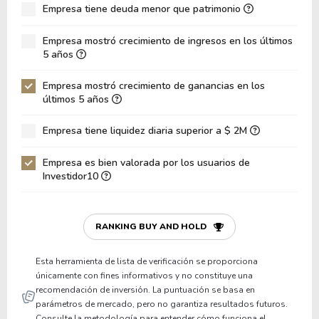
Empresa tiene deuda menor que patrimonio
ROA
7.63%
Deuda Neta / Patrimonio
1.38
Empresa mostró crecimiento de ingresos en los últimos
5 años
Deuda Neta / EBITDA
5.87
Empresa mostró crecimiento de ganancias en los
Deuda Neta / EBIT
10.36
últimos 5 años
Deuda Bruta / Patrimonio
1.81
Empresa tiene liquidez diaria superior a $ 2M
Patrimonio / Activos
0.21
Empresa es bien valorada por los usuarios de
Pasivos / Activos
0.79
Investidor10
Liquidez Corriente
0.88
P/Capital de Trabajo
-38.23
RANKING BUY AND HOLD
Patrimonio/Activos Circulante Neto
-1.46
Esta herramienta de lista de verificación se proporciona
únicamente con fines informativos y no constituye una
recomendación de inversión. La puntuación se basa en
parámetros de mercado, pero no garantiza resultados futuros.
Consulte la metodología para entender cómo funciona el