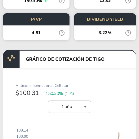
12.63
150.30%
P/VP
DIVIDEND YIELD
4.91
3.22%
GRÁFICO DE COTIZACIÓN DE TIGO
Millicom International Cellular
$100.31
+ 150.30%
(1 A)
1 año