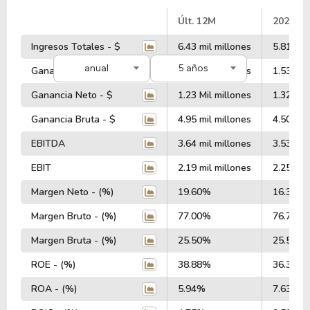
#
Últ. 12M
2025
Ingresos Totales - $
6.43 mil millones
5.81 mil
anual
5 años
Ganancia Operativa - $
1.55 Mil millones
1.53 Mil
Ganancia Neto - $
1.23 Mil millones
1.32 Mil
Ganancia Bruta - $
4.95 mil millones
4.50 mil
EBITDA
3.64 mil millones
3.53 mil
EBIT
2.19 mil millones
2.25 mil
Margen Neto - (%)
19.60%
16.36%
Margen Bruto - (%)
77.00%
76.79%
Margen Bruta - (%)
25.50%
25.57%
ROE - (%)
38.88%
36.35%
ROA - (%)
5.94%
7.63%