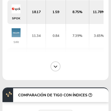
18.17
1.59
8.75%
11.78%
SPOK
11.34
0.84
7.39%
3.65%
SIRI
5.14
0.49
9.58%
7.28%
WB
31.79
3.17
9.96%
0.00%
VTEX
COMPARACIÓN DE TIGO CON ÍNDICES
37.97
2.67
7.02%
0.00%