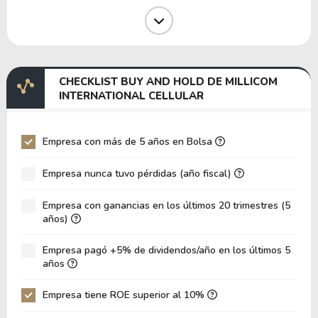
Margen Operativo
26.36%
Margen EBIT
29.24%
Margen EBITDA
51.63%
CHECKLIST BUY AND HOLD DE MILLICOM
EV/EBITDA
24.11
INTERNATIONAL CELLULAR
EV/EBIT
42.57
P/EBITDA
2.47
Empresa con más de 5 años en Bolsa
P/EBIT
3.87
Empresa nunca tuvo pérdidas (año fiscal)
Patrimonio/Activos Totales
0.51
Empresa con ganancias en los últimos 20 trimestres (5
VPA
21.68
años)
LPA
7.88
Empresa pagó +5% de dividendos/año en los últimos 5
Rotación de Activos
0.10
años
ROE
36.35%
Empresa tiene ROE superior al 10%
ROIC
9.50%