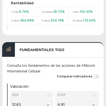
Rentabilidad
8.76%
28.70%
150.30%
1 mes
3 meses
1 año
364.89%
204.19%
133.50%
2 años
5 años
10 años
FUNDAMENTALES TIGO
Consulta los fundamentos de las acciones de Millicom
International Cellular.
Comparar indicadores
Valoración
PER
P/VP
12.63
4.91