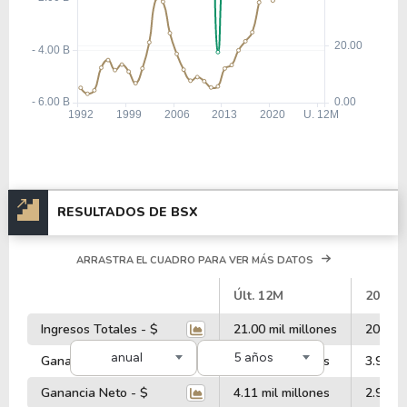
RESULTADOS DE BSX
ARRASTRA EL CUADRO PARA VER MÁS DATOS
#
Últ. 12M
2025
Ingresos Totales - $
21.00 mil millones
20.08 m
anual
5 años
Ganancia Operativa - $
4.51 mil millones
3.97 mi
Ganancia Neto - $
4.11 mil millones
2.90 mi