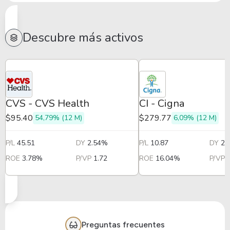
Descubre más activos
CVS - CVS Health
CI - Cigna
$95.40
$279.77
54,79% (12 M)
6,09% (12 M)
P/L
45.51
DY
2.54%
P/L
10.87
DY
2.
ROE
3.78%
P/VP
1.72
ROE
16.04%
P/VP
Preguntas frecuentes