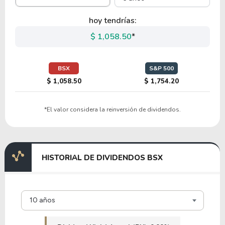
49.23
0.00
-%
0.00%
EW
hoy tendrías:
$ 1,058.50
*
40.36
1.90
4.72%
2.29%
BDX
BSX
S&P 500
$ 1,058.50
$ 1,754.20
64.74
1.13
1.74%
92.47%
*El valor considera la reinversión de dividendos.
IMRA
8.75
0.54
6.12%
0.00%
HISTORIAL DE DIVIDENDOS BSX
BDXB
28.99
2.83
9.77%
0.00%
10 años
ALGN