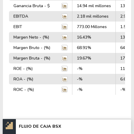
Ganancia Bruta - $
14.94 mil millones
13.85 m
EBITDA
2.18 mil millones
2.95 mi
EBIT
773.00 Millones
1.58 Mi
Margen Neto - (%)
16.43%
13.50
Margen Bruto - (%)
68.91%
64.78
Margen Bruta - (%)
19.67%
17.44
ROE - (%)
-%
11.96
ROA - (%)
-%
6.64%
ROIC - (%)
-%
-%
FLUJO DE CAJA BSX