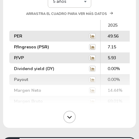
5 años
ARRASTRA EL CUADRO PARA VER MÁS DATOS
2025
PER
49.56
P/Ingresos (PSR)
7.15
P/VP
5.93
Dividend yield (DY)
0.00%
Payout
0.00%
Margen Neto
14.44%
Margen Bruto
69.01%
Margen Operativo
19.78%
Margen EBIT
-6.91%
Margen EBITDA
0.00%