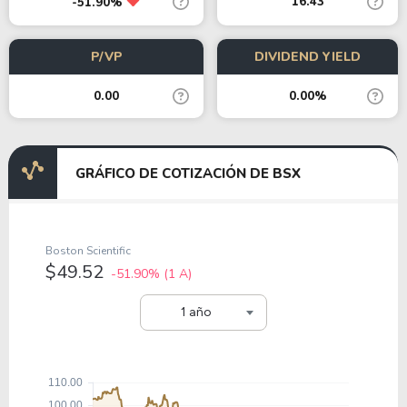
16.43
-51.90%
P/VP
DIVIDEND YIELD
0.00
0.00%
GRÁFICO DE COTIZACIÓN DE BSX
Boston Scientific
$49.52
-51.90%
(1 A)
1 año