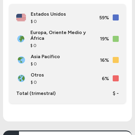
Estados Unidos
59%
$ 0
Europa, Oriente Medio y
África
19%
$ 0
Asia Pacífico
16%
$ 0
Otros
6%
$ 0
Total (trimestral)
$ -