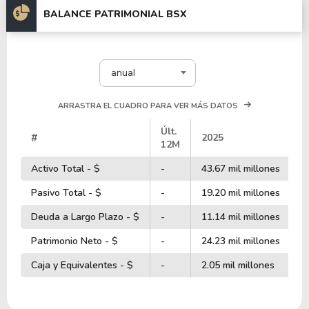
BALANCE PATRIMONIAL BSX
anual
ARRASTRA EL CUADRO PARA VER MÁS DATOS
Últ.
#
2025
2
12M
Activo Total - $
-
43.67 mil millones
3
Pasivo Total - $
-
19.20 mil millones
1
Deuda a Largo Plazo - $
-
11.14 mil millones
8
Patrimonio Neto - $
-
24.23 mil millones
2
Caja y Equivalentes - $
-
2.05 mil millones
4