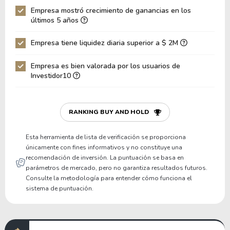
Empresa mostró crecimiento de ganancias en los
Deuda Neta / EBIT
-24.91
últimos 5 años
Deuda Bruta / Patrimonio
0.46
Empresa tiene liquidez diaria superior a $ 2M
Patrimonio / Activos
0.55
Empresa es bien valorada por los usuarios de
Pasivos / Activos
0.44
Investidor10
Liquidez Corriente
0.00
P/Capital de Trabajo
0.00
RANKING BUY AND HOLD
Patrimonio/Activos Circulante Neto
0.00
Esta herramienta de lista de verificación se proporciona
únicamente con fines informativos y no constituye una
recomendación de inversión. La puntuación se basa en
parámetros de mercado, pero no garantiza resultados futuros.
Consulte la metodología para entender cómo funciona el
sistema de puntuación.