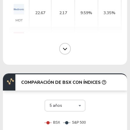
22.67
2.17
9.59%
3.35%
MDT
14.97
5.21
34.80%
0.00%
TMDX
40.43
28.46
70.38%
0.00%
IDXX
COMPARACIÓN DE BSX CON ÍNDICES
19.99
4.68
23.41%
1.15%
RMD
5 años
37.03
5.38
14.52%
1.08%