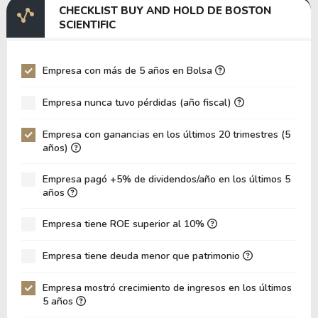
CHECKLIST BUY AND HOLD DE BOSTON
EV/EBITDA
0.00
SCIENTIFIC
EV/EBIT
-211.21
P/EBITDA
48.70
Empresa con más de 5 años en Bolsa
P/EBIT
90.84
Empresa nunca tuvo pérdidas (año fiscal)
Patrimonio/Activos Totales
3.29
Empresa con ganancias en los últimos 20 trimestres (5
VPA
16.20
años)
LPA
1.94
Empresa pagó +5% de dividendos/año en los últimos 5
Rotación de Activos
0.12
años
ROE
11.96%
Empresa tiene ROE superior al 10%
ROIC
0.00%
Empresa tiene deuda menor que patrimonio
ROA
6.64%
Deuda Neta / Patrimonio
0.38
Empresa mostró crecimiento de ingresos en los últimos
5 años
Deuda Neta / EBITDA
0.00