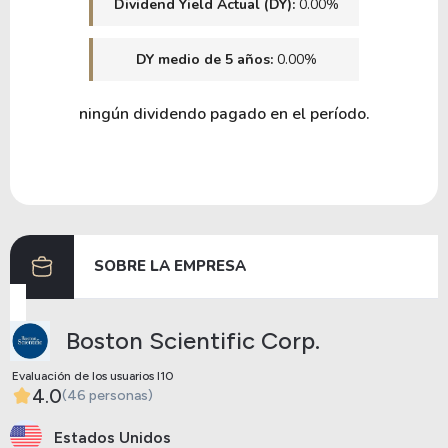
Dividend Yield Actual (DY):
0.00%
64.27
11.14
17.32%
0.00%
DY medio de 5 años:
0.00%
ABMD
ningún dividendo pagado en el período.
12.97
2.54
19.61%
2.46%
SNN
23.79
1.43
6.00%
1.03%
ZBH
SOBRE LA EMPRESA
52.71
11.95
22.66%
1.33%
Boston Scientific Corp.
IRMD
Evaluación de los usuarios I10
4.0
(46 personas)
Estados Unidos