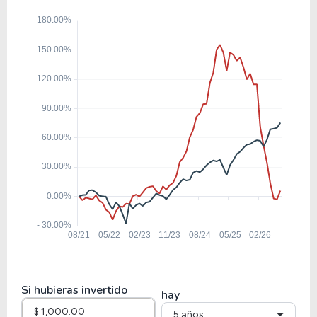
SYK
19.28
1.89
9.80%
3.88%
PHG
104.97
4.47
4.26%
0.00%
COHR
10.92
1.44
13.18%
0.00%
INMD
31.70
12.09
38.14%
0.00%
DXCM
Si hubieras invertido
hay
5 años