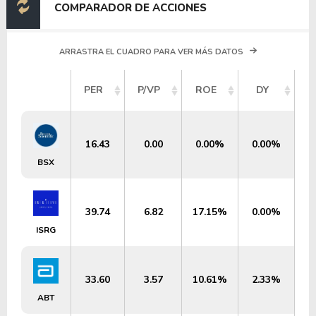
COMPARADOR DE ACCIONES
ARRASTRA EL CUADRO PARA VER MÁS DATOS
V
PER
P/VP
ROE
DY
M
16.43
0.00
0.00%
0.00%
BSX
39.74
6.82
17.15%
0.00%
ISRG
33.60
3.57
10.61%
2.33%
ABT