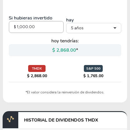
32.09
12.24
38.14%
0.00%
DXCM
Si hubieras invertido
hay
5 años
51.30
4.81
9.37%
0.00%
EW
hoy tendrías:
$ 2,868.00
*
51.01
1.97
3.85%
2.40%
BDX
TMDX
S&P 500
$ 2,868.00
$ 1,765.00
65.05
1.13
1.74%
92.02%
*El valor considera la reinversión de dividendos.
IMRA
8.75
0.54
6.12%
0.00%
HISTORIAL DE DIVIDENDOS TMDX
BDXB