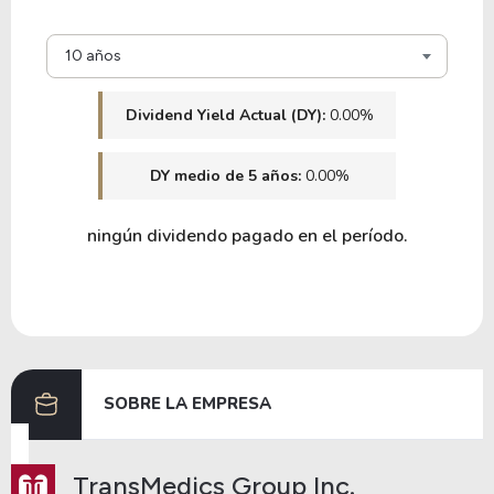
28.99
2.83
9.77%
0.00%
10 años
ALGN
Dividend Yield Actual (DY):
0.00%
64.27
11.14
17.32%
0.00%
DY medio de 5 años:
0.00%
ABMD
ningún dividendo pagado en el período.
11.25
2.45
21.74%
2.59%
SNN
22.88
1.46
6.39%
1.00%
ZBH
SOBRE LA EMPRESA
52.12
11.81
22.66%
1.34%
TransMedics Group Inc.