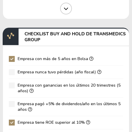
Margen Operativo
17.93%
Margen EBIT
15.54%
Margen EBITDA
20.19%
CHECKLIST BUY AND HOLD DE TRANSMEDICS
EV/EBITDA
85.13
GROUP
EV/EBIT
110.58
P/EBITDA
27.92
Empresa con más de 5 años en Bolsa
P/EBIT
34.17
Empresa nunca tuvo pérdidas (año fiscal)
Patrimonio/Activos Totales
3.88
Empresa con ganancias en los últimos 20 trimestres (5
VPA
13.91
años)
LPA
5.60
Empresa pagó +5% de dividendos/año en los últimos 5
Rotación de Activos
0.15
años
ROE
40.22%
Empresa tiene ROE superior al 10%
ROIC
18.53%