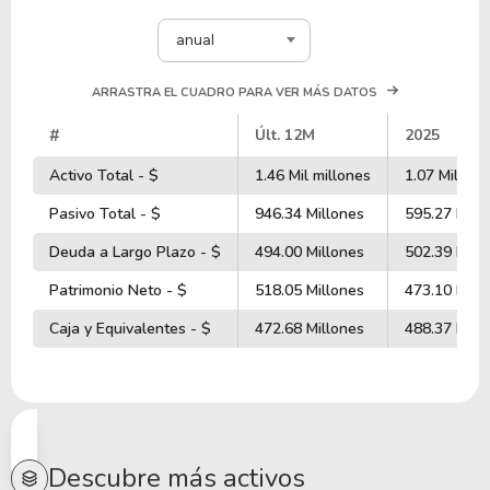
anual
ARRASTRA EL CUADRO PARA VER MÁS DATOS
#
Últ. 12M
2025
Activo Total - $
1.46 Mil millones
1.07 Mil mil
Pasivo Total - $
946.34 Millones
595.27 Mill
Deuda a Largo Plazo - $
494.00 Millones
502.39 Mill
Patrimonio Neto - $
518.05 Millones
473.10 Mill
Caja y Equivalentes - $
472.68 Millones
488.37 Mill
Descubre más activos