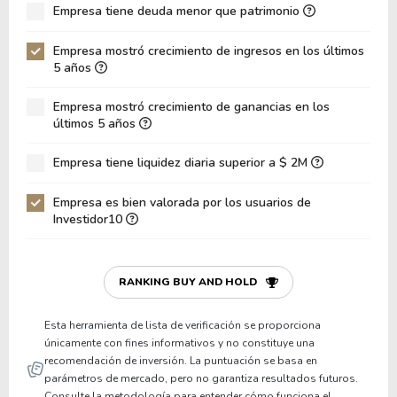
Empresa tiene deuda menor que patrimonio
ROA
17.81%
Deuda Neta / Patrimonio
0.03
Empresa mostró crecimiento de ingresos en los últimos
5 años
Deuda Neta / EBITDA
0.43
Empresa mostró crecimiento de ganancias en los
Deuda Neta / EBIT
0.56
últimos 5 años
Deuda Bruta / Patrimonio
1.06
Empresa tiene liquidez diaria superior a $ 2M
Patrimonio / Activos
0.44
Empresa es bien valorada por los usuarios de
Pasivos / Activos
0.56
Investidor10
Liquidez Corriente
7.14
P/Capital de Trabajo
5.01
RANKING BUY AND HOLD
Patrimonio/Activos Circulante Neto
64.68
Esta herramienta de lista de verificación se proporciona
únicamente con fines informativos y no constituye una
recomendación de inversión. La puntuación se basa en
parámetros de mercado, pero no garantiza resultados futuros.
Consulte la metodología para entender cómo funciona el