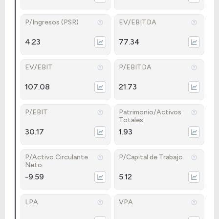
P/Ingresos (PSR)
EV/EBITDA
4.23
77.34
EV/EBIT
P/EBITDA
107.08
21.73
P/EBIT
Patrimonio/Activos
Totales
30.17
1.93
P/Activo Circulante
P/Capital de Trabajo
Neto
-9.59
5.12
LPA
VPA