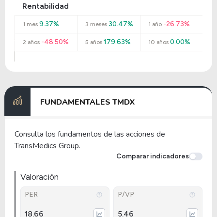
Rentabilidad
9.37%
30.47%
-26.73%
1 mes
3 meses
1 año
-48.50%
179.63%
0.00%
2 años
5 años
10 años
FUNDAMENTALES TMDX
Consulta los fundamentos de las acciones de
TransMedics Group.
Comparar indicadores
Valoración
PER
P/VP
18.66
5.46