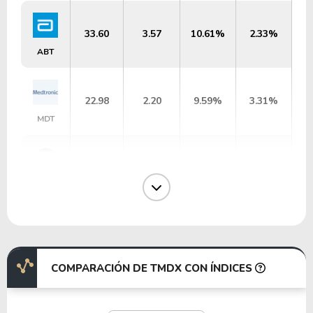
33.60
3.57
10.61%
2.33%
ABT
22.98
2.20
9.59%
3.31%
MDT
17.89
0.00
-%
0.00%
BSX
40.91
28.91
70.67%
0.00%
IDXX
COMPARACIÓN DE TMDX CON ÍNDICES
19.82
4.58
23.13%
1.15%