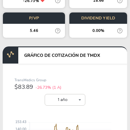
18.66
-26.73%
P/VP
DIVIDEND YIELD
5.46
0.00%
GRÁFICO DE COTIZACIÓN DE TMDX
TransMedics Group
$83.89
-26.73%
(1 A)
1 año