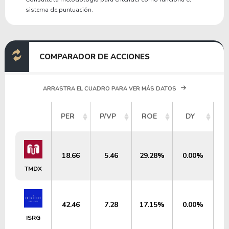
sistema de puntuación.
COMPARADOR DE ACCIONES
ARRASTRA EL CUADRO PARA VER MÁS DATOS
V
PER
P/VP
ROE
DY
M
18.66
5.46
29.28%
0.00%
TMDX
42.46
7.28
17.15%
0.00%
ISRG