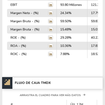
EBIT
93.80 Millones
121.31 Mi
Margen Neto - (%)
24.34%
17.79%
Margen Bruto - (%)
59.50%
59.87%
Margen Bruta - (%)
15.48%
15.01%
ROE - (%)
29.28%
40.22%
ROA - (%)
10.36%
17.81%
ROIC - (%)
7.88%
18.53%
FLUJO DE CAJA TMDX
ARRASTRA EL CUADRO PARA VER MÁS DATOS
#
Últ. 12M
20