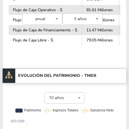
Flujo de Caja Operativo - $
81.61 Millones
10
anual
5 años
Flujo de Caja de Inversiones - $
-66.88 Millones
-5
Flujo de Caja de Financiamiento - $
11.47 Millones
16
Flujo de Caja Libre - $
79.05 Millones
13
EVOLUCIÓN DEL PATRIMONIO -
TMDX
10 años