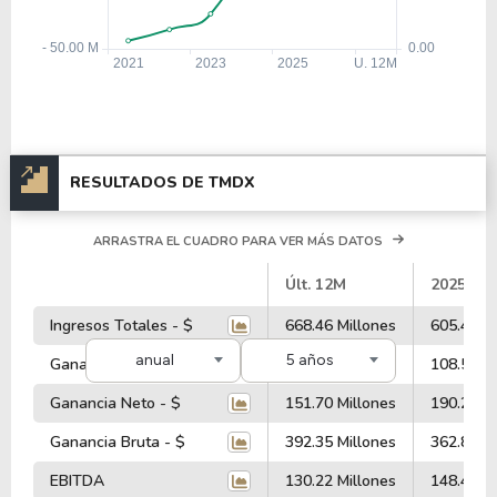
RESULTADOS DE TMDX
ARRASTRA EL CUADRO PARA VER MÁS DATOS
#
Últ. 12M
2025
Ingresos Totales - $
668.46 Millones
605.49 Mi
anual
5 años
Ganancia Operativa - $
81.61 Millones
108.58 Mi
Ganancia Neto - $
151.70 Millones
190.29 Mi
Ganancia Bruta - $
392.35 Millones
362.81 Mi
EBITDA
130.22 Millones
148.49 Mi