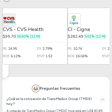
CVS - CVS Health
CI - Cigna
$95.70
$282.49
50,63% (12 M)
5,61% (12 M)
P/L
24.95
DY
2.79%
P/L
10.74
DY
2.
ROE
6.12%
P/VP
1.53
ROE
16.04%
P/VP
Preguntas frecuentes
¿Cuál es la cotización de TransMedics Group (TMDX)
hoy?
A cotação de TransMedics Group (TMDX) hoje está em US$ 83.89,