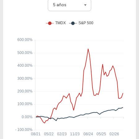
RMD
5 años
34.67
5.39
15.55%
1.03%
SYK
19.68
1.93
9.80%
3.80%
PHG
157.51
6.70
4.26%
0.00%
COHR
11.60
1.43
12.32%
0.00%
INMD