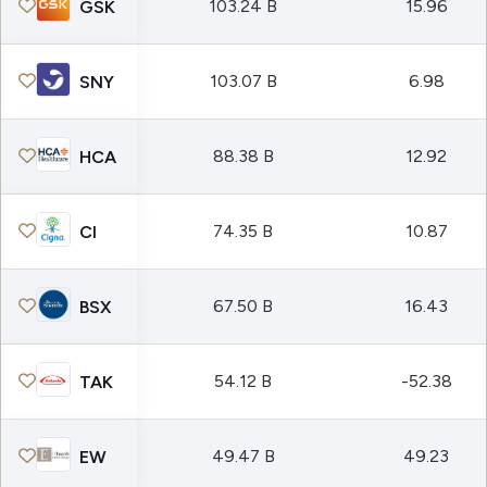
103.24 B
15.96
GSK
103.07 B
6.98
SNY
88.38 B
12.92
HCA
74.35 B
10.87
CI
67.50 B
16.43
BSX
54.12 B
-52.38
TAK
49.47 B
49.23
EW