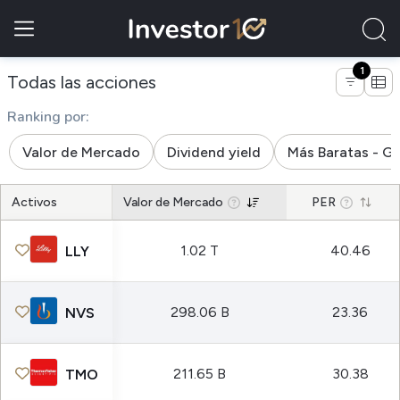
1
de empresas del sector salud
Todas las acciones
Ranking por:
Valor de Mercado
Dividend yield
Más Baratas - G
Activos
Valor de Mercado
PER
1.02 T
40.46
LLY
298.06 B
23.36
NVS
211.65 B
30.38
TMO