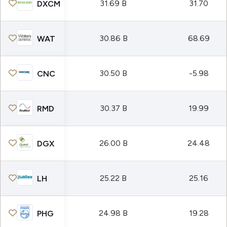
31.69 B
31.70
DXCM
30.86 B
68.69
WAT
30.50 B
-5.98
CNC
30.37 B
19.99
RMD
26.00 B
24.48
DGX
25.22 B
25.16
LH
24.98 B
19.28
PHG