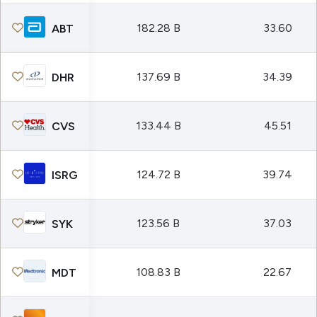
182.28 B
33.60
ABT
137.69 B
34.39
DHR
133.44 B
45.51
CVS
124.72 B
39.74
ISRG
123.56 B
37.03
SYK
108.83 B
22.67
MDT