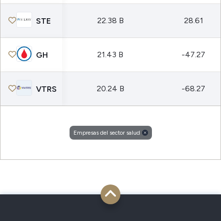
22.38 B
28.61
STE
21.43 B
-47.27
GH
20.24 B
-68.27
VTRS
Empresas del sector salud