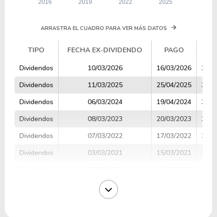
ARRASTRA EL CUADRO PARA VER MÁS DATOS
TIPO
FECHA EX-DIVIDENDO
PAGO
V
TIPO
FECHA EX-DIVIDENDO
PAGO
V
Dividendos
10/03/2026
16/03/2026
3.10
Dividendos
11/03/2025
25/04/2025
3.86
Dividendos
06/03/2024
19/04/2024
3.77
Dividendos
08/03/2023
20/03/2023
3.46
Dividendos
07/03/2022
17/03/2022
3.32
Dividendos
03/03/2021
15/03/2021
3.37
Dividendos
02/03/2020
12/03/2020
3.04
Dividendos
01/03/2019
13/03/2019
2.86
Dividendos
05/03/2018
25/04/2018
2.97