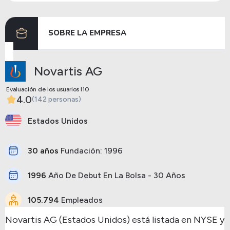
Dividendos
01/03/2017
20/04/2017
2.74
SOBRE LA EMPRESA
Anterior
Siguiente
Novartis AG
Evaluación de los usuarios I10
4.0
(142 personas)
Estados Unidos
30 años
Fundación: 1996
1996
Año De Debut En La Bolsa - 30 Años
105.794
Empleados
Novartis AG (Estados Unidos) está listada en NYSE y