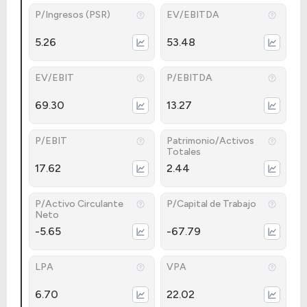
P/Ingresos (PSR)
EV/EBITDA
5.26
53.48
EV/EBIT
P/EBITDA
69.30
13.27
P/EBIT
Patrimonio/Activos
Totales
17.62
2.44
P/Activo Circulante
P/Capital de Trabajo
Neto
-5.65
-67.79
LPA
VPA
6.70
22.02