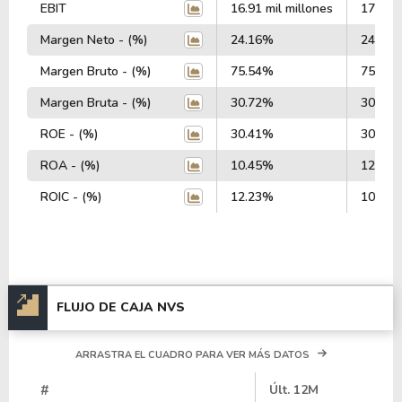
EBIT
16.91 mil millones
17.50 m
Margen Neto - (%)
24.16%
24.78
Margen Bruto - (%)
75.54%
75.98
Margen Bruta - (%)
30.72%
30.57
ROE - (%)
30.41%
30.04
ROA - (%)
10.45%
12.60
ROIC - (%)
12.23%
10.73
FLUJO DE CAJA NVS
ARRASTRA EL CUADRO PARA VER MÁS DATOS
#
Últ. 12M