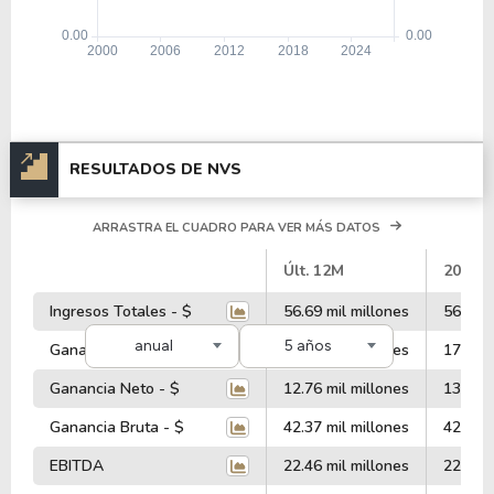
RESULTADOS DE NVS
ARRASTRA EL CUADRO PARA VER MÁS DATOS
#
Últ. 12M
2025
Ingresos Totales - $
56.69 mil millones
56.67 m
anual
5 años
Ganancia Operativa - $
17.10 mil millones
17.64 m
Ganancia Neto - $
12.76 mil millones
13.98 m
Ganancia Bruta - $
42.37 mil millones
42.98 m
EBITDA
22.46 mil millones
22.82 m