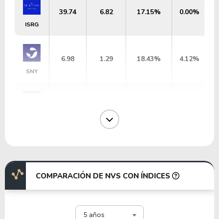
39.74
6.82
17.15%
0.00%
ISRG
6.98
1.29
18.43%
4.12%
SNY
30.38
4.01
13.19%
0.32%
TMO
33.60
3.57
10.61%
2.33%
ABT
COMPARACIÓN DE NVS CON ÍNDICES
22.67
2.17
9.59%
3.35%
MDT
5 años