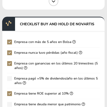
Margen EBIT
25.41%
Margen EBITDA
36.60%
EV/EBITDA
62.30
CHECKLIST BUY AND HOLD DE NOVARTIS
EV/EBIT
89.73
P/EBITDA
11.42
Empresa con más de 5 años en Bolsa
P/EBIT
14.89
Empresa nunca tuvo pérdidas (año fiscal)
Patrimonio/Activos Totales
2.35
Empresa con ganancias en los últimos 20 trimestres (5
VPA
24.31
años)
LPA
7.30
Empresa pagó +5% de dividendos/año en los últimos 5
Rotación de Activos
0.12
años
ROE
30.04%
Empresa tiene ROE superior al 10%
ROIC
10.73%
Empresa tiene deuda menor que patrimonio
ROA
12.60%