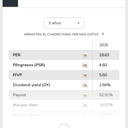
5 años
ARRASTRA EL CUADRO PARA VER MÁS DATOS
2025
PER
18.63
P/Ingresos (PSR)
4.60
P/VP
5.60
Dividend yield (DY)
2.84%
Payout
52.91%
Margen Neto
24.67%
Margen Bruto
75.83%
Margen Operativo
31.13%