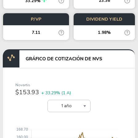
23.36
33.29%
P/VP
DIVIDEND YIELD
7.11
1.98%
GRÁFICO DE COTIZACIÓN DE NVS
Novartis
$153.93
+ 33.29%
(1 A)
1 año