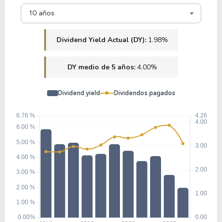
19.28
1.89
9.80%
3.88%
10 años
PHG
Dividend Yield Actual (DY):
1.98%
104.97
4.47
4.26%
0.00%
DY medio de 5 años:
4.00%
COHR
Dividend yield
Dividendos pagados
10.92
1.44
13.18%
0.00%
INMD
10.87
1.74
16.04%
2.18%
CI