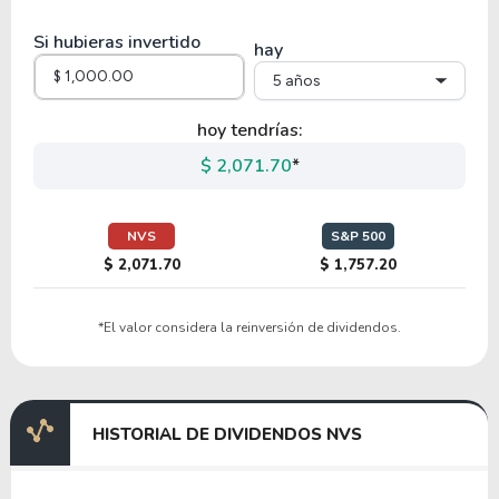
IDXX
Si hubieras invertido
hay
5 años
19.99
4.68
23.41%
1.15%
RMD
hoy tendrías:
$ 2,071.70
*
12.92
-27.54
-213.15%
0.75%
HCA
NVS
S&P 500
$ 2,071.70
$ 1,757.20
34.39
2.62
7.61%
0.74%
*El valor considera la reinversión de dividendos.
DHR
37.03
5.38
14.52%
1.08%
HISTORIAL DE DIVIDENDOS NVS
SYK