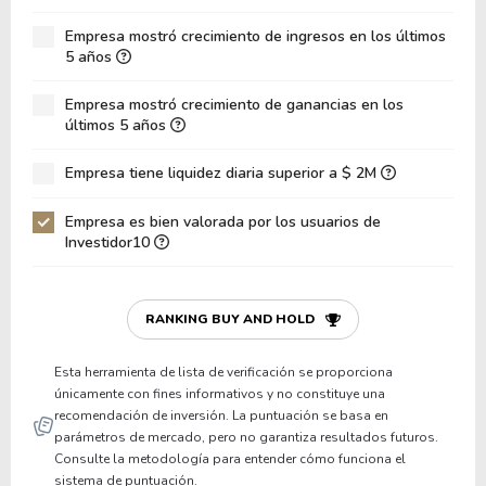
Deuda Neta / Patrimonio
0.35
Empresa mostró crecimiento de ingresos en los últimos
5 años
Deuda Neta / EBITDA
3.23
Empresa mostró crecimiento de ganancias en los
Deuda Neta / EBIT
4.66
últimos 5 años
Deuda Bruta / Patrimonio
0.60
Empresa tiene liquidez diaria superior a $ 2M
Patrimonio / Activos
0.42
Empresa es bien valorada por los usuarios de
Pasivos / Activos
0.58
Investidor10
Liquidez Corriente
1.12
P/Capital de Trabajo
94.16
RANKING BUY AND HOLD
Patrimonio/Activos Circulante Neto
-8.83
Esta herramienta de lista de verificación se proporciona
únicamente con fines informativos y no constituye una
recomendación de inversión. La puntuación se basa en
parámetros de mercado, pero no garantiza resultados futuros.
Consulte la metodología para entender cómo funciona el
sistema de puntuación.