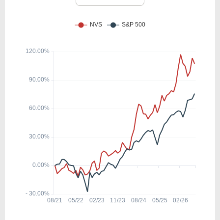
15.96
4.51
28.24%
3.41%
GSK
45.51
1.72
3.78%
2.54%
CVS
16.43
0.00
-%
0.00%
BSX
14.97
5.21
34.80%
0.00%
TMDX
40.43
28.46
70.38%
0.00%