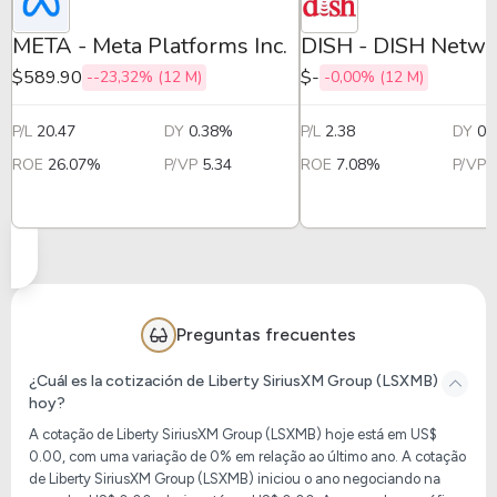
META - Meta Platforms Inc.
DISH - DISH Netwo
$589.90
$-
--23,32% (12 M)
-0,00% (12 M)
P/L
20.47
DY
0.38%
P/L
2.38
DY
0.
ROE
26.07%
P/VP
5.34
ROE
7.08%
P/VP
Preguntas frecuentes
¿Cuál es la cotización de Liberty SiriusXM Group (LSXMB)
hoy?
A cotação de Liberty SiriusXM Group (LSXMB) hoje está em US$
0.00, com uma variação de 0% em relação ao último ano. A cotação
de Liberty SiriusXM Group (LSXMB) iniciou o ano negociando na