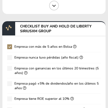
Margen Operativo
19.39%
Margen EBIT
16.65%
Margen EBITDA
23.82%
CHECKLIST BUY AND HOLD DE LIBERTY
EV/EBITDA
31.97
SIRIUSXM GROUP
EV/EBIT
45.73
P/EBITDA
4.58
Empresa con más de 5 años en Bolsa
P/EBIT
7.06
Empresa nunca tuvo pérdidas (año fiscal)
Patrimonio/Activos Totales
0.31
Empresa con ganancias en los últimos 20 trimestres (5
VPA
40.34
años)
LPA
3.28
Empresa pagó +5% de dividendos/año en los últimos 5
Rotación de Activos
0.08
años
ROE
8.14%
Empresa tiene ROE superior al 10%
ROIC
5.88%