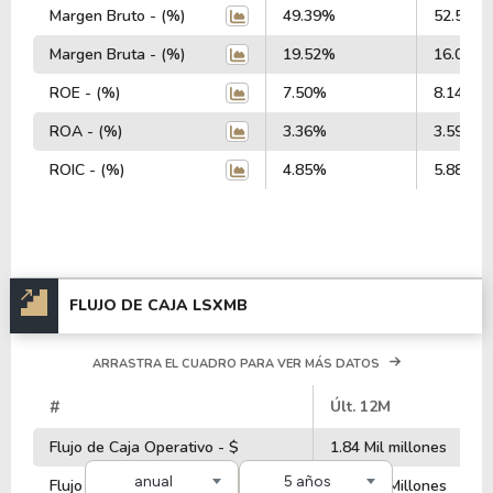
Margen Bruto - (%)
49.39%
52.53%
Margen Bruta - (%)
19.52%
16.08%
ROE - (%)
7.50%
8.14%
ROA - (%)
3.36%
3.59%
ROIC - (%)
4.85%
5.88%
FLUJO DE CAJA LSXMB
ARRASTRA EL CUADRO PARA VER MÁS DATOS
#
Últ. 12M
2
Flujo de Caja Operativo - $
1.84 Mil millones
2
anual
5 años
Flujo de Caja de Inversiones - $
-681.00 Millones
-