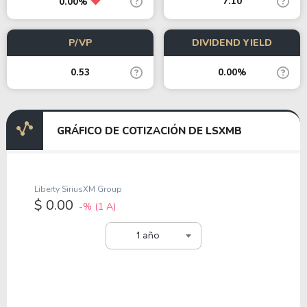
7.10
0.00%
P/VP
DIVIDEND YIELD
0.53
0.00%
GRÁFICO DE COTIZACIÓN DE LSXMB
Liberty SiriusXM Group
$ 0.00
-%
(1 A)
1 año