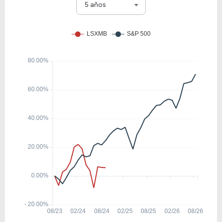
DISH
5 años
7.04
0.53
7.50%
0.00%
LSXMK
12.29
0.79
6.41%
0.00%
THRY
16.43
2.42
14.70%
5.37%
IPG
7.07
-3.08
-43.53%
0.00%
ANTE