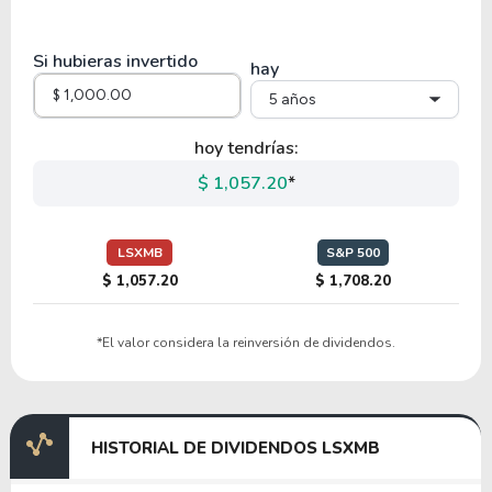
13.50
1.65
12.25%
0.72%
NWSA
Si hubieras invertido
hay
5 años
hoy tendrías:
$ 1,057.20
*
LSXMB
S&P 500
$ 1,057.20
$ 1,708.20
*El valor considera la reinversión de dividendos.
HISTORIAL DE DIVIDENDOS LSXMB