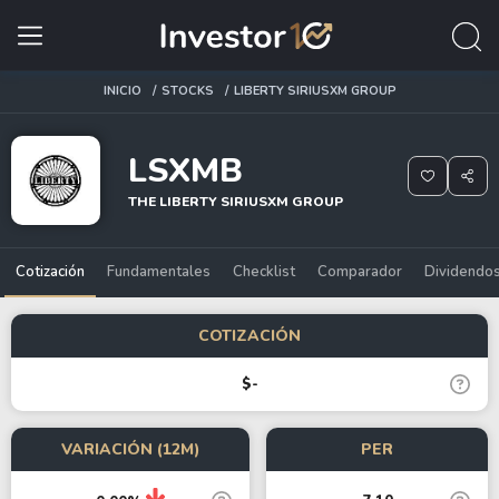
INICIO
STOCKS
LIBERTY SIRIUSXM GROUP
LSXMB
THE LIBERTY SIRIUSXM GROUP
Cotización
Fundamentales
Checklist
Comparador
Dividendo
COTIZACIÓN
$-
VARIACIÓN (12M)
PER