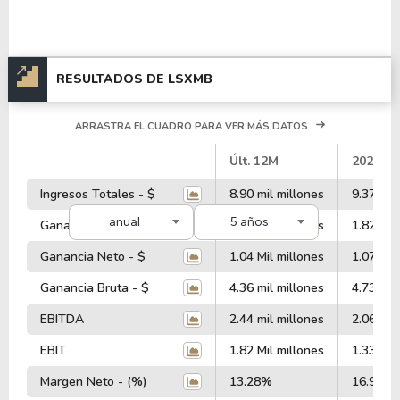
RESULTADOS DE LSXMB
ARRASTRA EL CUADRO PARA VER MÁS DATOS
#
Últ. 12M
2023
Ingresos Totales - $
8.90 mil millones
9.37 mil
anual
5 años
Ganancia Operativa - $
1.92 Mil millones
1.82 Mil
Ganancia Neto - $
1.04 Mil millones
1.07 Mil
Ganancia Bruta - $
4.36 mil millones
4.73 mil
EBITDA
2.44 mil millones
2.06 mil
EBIT
1.82 Mil millones
1.33 Mil
Margen Neto - (%)
13.28%
16.91%