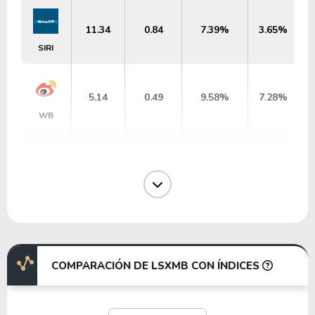
11.34
0.84
7.39%
3.65%
SIRI
5.14
0.49
9.58%
7.28%
WB
31.79
3.17
9.96%
0.00%
VTEX
13.75
-41.77
-303.83%
1.99%
MTCH
COMPARACIÓN DE LSXMB CON ÍNDICES
2.38
0.17
7.08%
0.00%