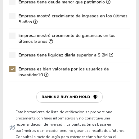
Empresa tiene deuda menor que patrimonio
ROA
3.59%
Deuda Neta / Patrimonio
0.76
Empresa mostró crecimiento de ingresos en los últimos
5 años
Deuda Neta / EBITDA
18.46
Empresa mostró crecimiento de ganancias en los
Deuda Neta / EBIT
26.41
últimos 5 años
Deuda Bruta / Patrimonio
0.76
Empresa tiene liquidez diaria superior a $ 2M
Patrimonio / Activos
0.44
Empresa es bien valorada por los usuarios de
Pasivos / Activos
0.44
Investidor10
Liquidez Corriente
0.35
P/Capital de Trabajo
-2.93
RANKING BUY AND HOLD
Patrimonio/Activos Circulante Neto
-0.48
Esta herramienta de lista de verificación se proporciona
únicamente con fines informativos y no constituye una
recomendación de inversión. La puntuación se basa en
parámetros de mercado, pero no garantiza resultados futuros.
Consulte la metodología para entender cómo funciona el