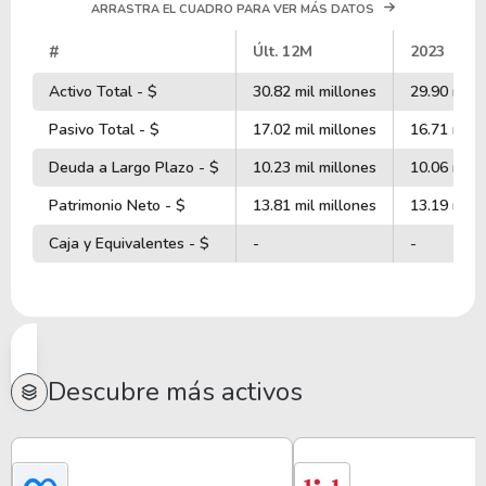
ARRASTRA EL CUADRO PARA VER MÁS DATOS
#
Últ. 12M
2023
Activo Total - $
30.82 mil millones
29.90 mil m
Pasivo Total - $
17.02 mil millones
16.71 mil m
Deuda a Largo Plazo - $
10.23 mil millones
10.06 mil m
Patrimonio Neto - $
13.81 mil millones
13.19 mil m
Caja y Equivalentes - $
-
-
Descubre más activos