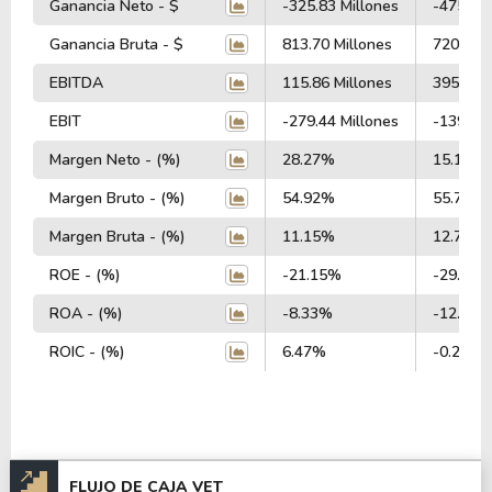
Ganancia Neto - $
-325.83 Millones
-475.79 
Ganancia Bruta - $
813.70 Millones
720.87 M
EBITDA
115.86 Millones
395.73 M
EBIT
-279.44 Millones
-139.04 
Margen Neto - (%)
28.27%
15.19%
Margen Bruto - (%)
54.92%
55.72%
Margen Bruta - (%)
11.15%
12.70%
ROE - (%)
-21.15%
-29.54%
ROA - (%)
-8.33%
-12.28%
ROIC - (%)
6.47%
-0.24%
FLUJO DE CAJA VET