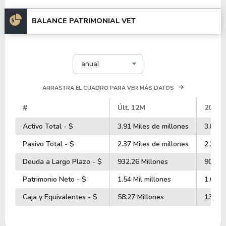
BALANCE PATRIMONIAL VET
anual
ARRASTRA EL CUADRO PARA VER MÁS DATOS
#
Últ. 12M
2025
Activo Total - $
3.91 Miles de millones
3.87 M
Pasivo Total - $
2.37 Miles de millones
2.26 M
Deuda a Largo Plazo - $
932.26 Millones
901.34
Patrimonio Neto - $
1.54 Mil millones
1.61 M
Caja y Equivalentes - $
58.27 Millones
13.84 