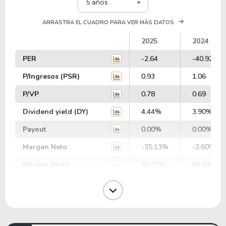
5 años
ARRASTRA EL CUADRO PARA VER MÁS DATOS
2025
2024
PER
-2.64
-40.92
P/Ingresos (PSR)
0.93
1.06
P/VP
0.78
0.69
Dividend yield (DY)
4.44%
3.90%
Payout
0.00%
0.00%
Margen Neto
-35.13%
-2.60%
Margen Bruto
53.22%
54.10%
Margen Operativo
8.82%
11.33%
Margen EBIT
-99.34%
-14.89%
Margen EBITDA
-54.19%
23.90%