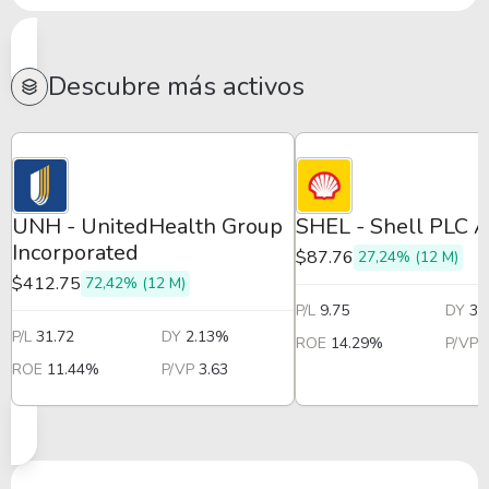
Descubre más activos
UNH - UnitedHealth Group
SHEL - Shell PLC 
Incorporated
$87.76
27,24% (12 M)
$412.75
72,42% (12 M)
P/L
9.75
DY
3.
P/L
31.72
DY
2.13%
ROE
14.29%
P/VP
ROE
11.44%
P/VP
3.63