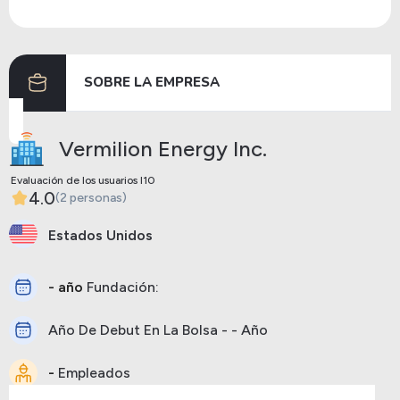
Dividendos
26/09/2024
15/10/2024
0.08
Dividendos
27/06/2024
15/07/2024
0.08
SOBRE LA EMPRESA
Anterior
Siguiente
Vermilion Energy Inc.
Evaluación de los usuarios I10
4.0
(2 personas)
Estados Unidos
- año
Fundación:
Año De Debut En La Bolsa - - Año
-
Empleados