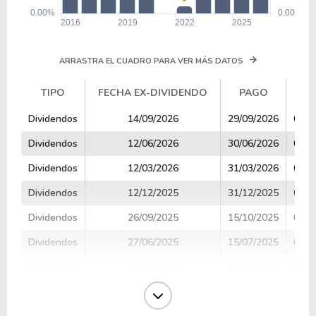
ARRASTRA EL CUADRO PARA VER MÁS DATOS
TIPO
FECHA EX-DIVIDENDO
PAGO
V
TIPO
FECHA EX-DIVIDENDO
PAGO
V
Dividendos
14/09/2026
29/09/2026
0.09
Dividendos
12/06/2026
30/06/2026
0.09
Dividendos
12/03/2026
31/03/2026
0.09
Dividendos
12/12/2025
31/12/2025
0.09
Dividendos
26/09/2025
15/10/2025
0.09
Dividendos
27/06/2025
15/07/2025
0.09
Dividendos
28/03/2025
15/04/2025
0.09
Dividendos
30/12/2024
15/01/2025
0.08