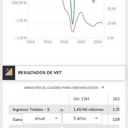
RESULTADOS DE VET
ARRASTRA EL CUADRO PARA VER MÁS DATOS
#
Últ. 12M
2025
Ingresos Totales - $
1.45 Mil millones
1.35 Mil
anual
5 años
Ganancia Operativa - $
189.68 Millones
119.41 M