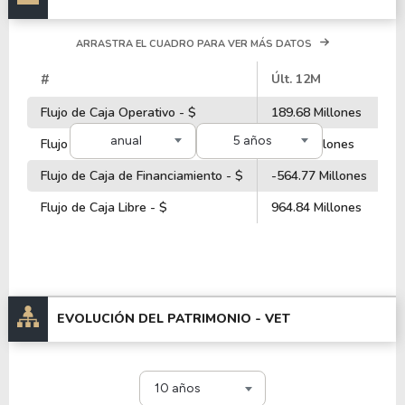
ARRASTRA EL CUADRO PARA VER MÁS DATOS
#
Últ. 12M
2
Flujo de Caja Operativo - $
189.68 Millones
1
anual
5 años
Flujo de Caja de Inversiones - $
75.02 Millones
-
Flujo de Caja de Financiamiento - $
-564.77 Millones
1
Flujo de Caja Libre - $
964.84 Millones
1
EVOLUCIÓN DEL PATRIMONIO -
VET
10 años