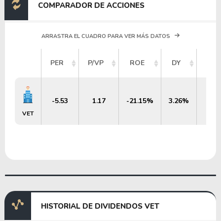
COMPARADOR DE ACCIONES
ARRASTRA EL CUADRO PARA VER MÁS DATOS
VAL
PER
P/VP
ROE
DY
ME
-5.53
1.17
-21.15%
3.26%
$ 
VET
HISTORIAL DE DIVIDENDOS VET