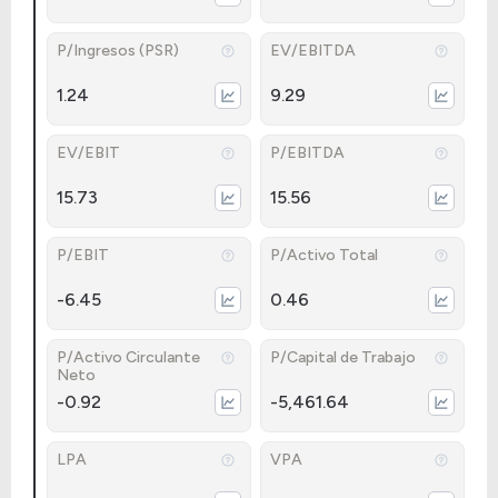
P/Ingresos (PSR)
EV/EBITDA
1.24
9.29
EV/EBIT
P/EBITDA
15.73
15.56
P/EBIT
P/Activo Total
-6.45
0.46
P/Activo Circulante
P/Capital de Trabajo
Neto
-0.92
-5,461.64
LPA
VPA