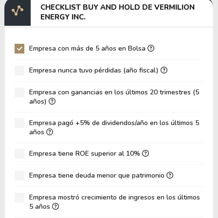
CHECKLIST BUY AND HOLD DE VERMILION
EV/EBITDA
-14.81
34.09
ENERGY INC.
EV/EBIT
-8.08
-54.72
P/EBITDA
3.18
2.61
Empresa con más de 5 años en Bolsa
P/EBIT
-9.05
59.34
Empresa nunca tuvo pérdidas (año fiscal)
P/Activo Total
0.32
0.32
Empresa con ganancias en los últimos 20 trimestres (5
VPA
10.53
12.73
años)
LPA
-3.11
-0.21
Empresa pagó +5% de dividendos/año en los últimos 5
Rotación de Activos
0.09
0.07
años
ROE
-29.54%
-1.68%
Empresa tiene ROE superior al 10%
ROIC
-0.24%
1.24%
Empresa tiene deuda menor que patrimonio
ROA
-12.28%
-0.77%
Deuda Neta / Patrimonio
0.55
0.30
Empresa mostró crecimiento de ingresos en los últimos
5 años
Deuda Neta / EBITDA
-4.89
8.26