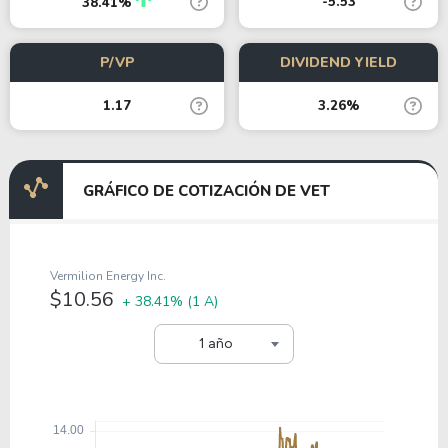
-5.53
38.41%
P/VP
DIVIDEND YIELD
1.17
3.26%
GRÁFICO DE COTIZACIÓN DE VET
Vermilion Energy Inc.
$10.56
+ 38.41%
(1 A)
1 año