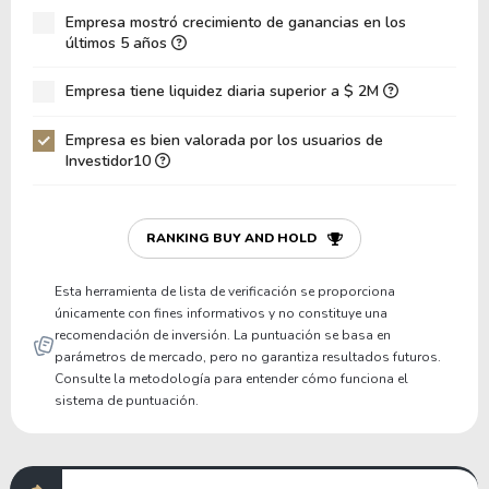
Empresa mostró crecimiento de ganancias en los
Deuda Neta / EBIT
-2.67
-13.26
últimos 5 años
Deuda Bruta / Patrimonio
0.56
0.34
Empresa tiene liquidez diaria superior a $ 2M
Patrimonio / Activos
0.42
0.46
Empresa es bien valorada por los usuarios de
Pasivos / Activos
0.58
0.54
Investidor10
Liquidez Corriente
0.84
0.88
P/Capital de Trabajo
-28.50
-31.78
RANKING BUY AND HOLD
P/Activo Circulante Neto
-0.94
-0.96
Esta herramienta de lista de verificación se proporciona
únicamente con fines informativos y no constituye una
recomendación de inversión. La puntuación se basa en
parámetros de mercado, pero no garantiza resultados futuros.
Consulte la metodología para entender cómo funciona el
sistema de puntuación.