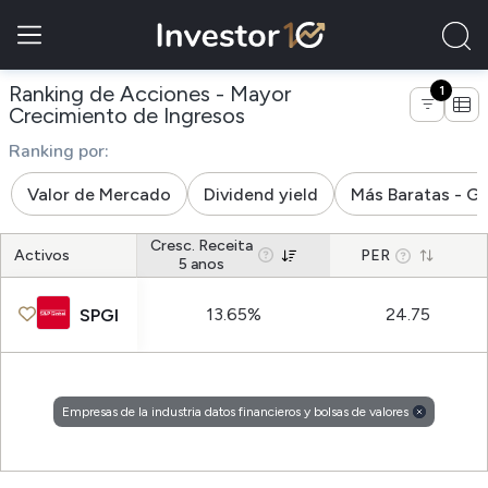
Ranking de Acciones - Mayor
1
de empresas de la industr
Crecimiento de Ingresos
Ranking por:
Valor de Mercado
Dividend yield
Más Baratas - G
Cresc. Receita
Activos
PER
5 anos
13.65%
24.75
SPGI
Empresas de la industria datos financieros y bolsas de valores