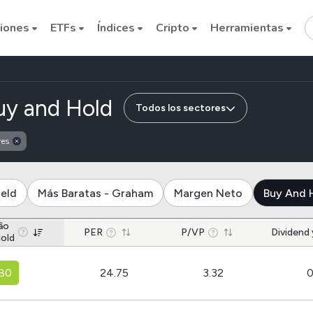
iones
ETFs
Índices
Cripto
Herramientas
de empresas de la in
uy and Hold
Todos los sectores
res
Cryptocurrencies
ield
Más Baratas - Graham
Margen Neto
Buy And 
Bitcoin
ão
PER
Ethereum
P/VP
Dividend 
old
Binance Coin (BNB)
80
24.75
3.32
0
Dogecoin
Solana