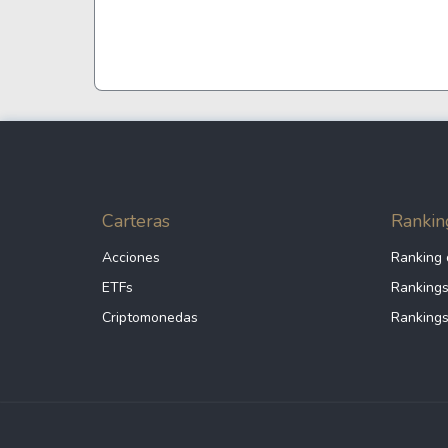
Coca-Cola
VEA
See all
See al
Carteras
Rankin
Acciones
Ranking 
ETFs
Rankings
Criptomonedas
Rankings