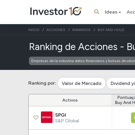
Ideas
Acc
INICIO
ACCIONES
RANKINGS
BUY AND HOLD
Ranking de Acciones - B
Empresas de la industria datos financieros y bolsas de valo
Temas del momento
Stocks
ETFs
Ranking por:
Valor de Mercado
Dividend y
Tesla
VOO
Pontuaç
Apple
Activos
IVV
Buy And H
Amazon
SPY
SPGI
Google
VTI
S&P Global
Meta
QQQ