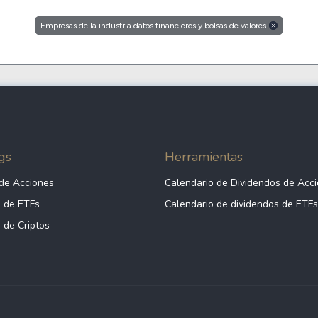
Cardano
Empresas de la industria datos financieros y bolsas de valores
l
See all
gs
Herramientas
de Acciones
Calendario de Dividendos de Acc
 de ETFs
Calendario de dividendos de ETFs
 de Criptos