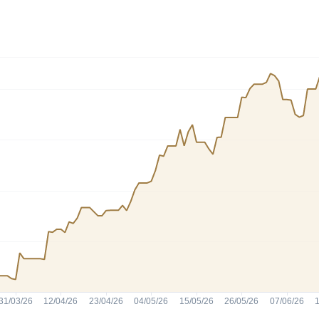
Cardano
l
See all