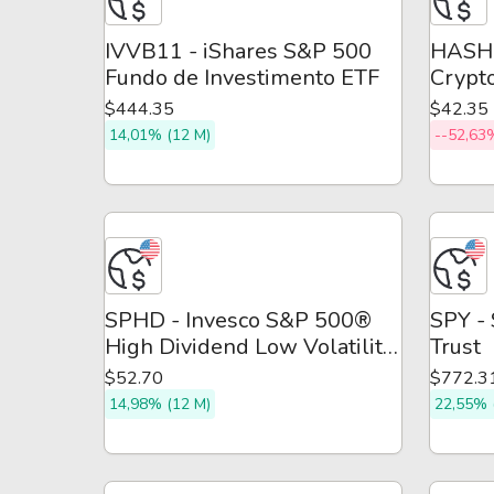
IVVB11 - iShares S&P 500
HASH1
Fundo de Investimento ETF
Crypt
$444.35
$42.35
14,01% (12 M)
--52,63
SPHD - Invesco S&P 500®
SPY -
High Dividend Low Volatility
Trust
ETF
$52.70
$772.3
14,98% (12 M)
22,55% 