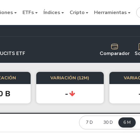
iones
ETFs
Índices
Cripto
Herramientas
r UCITS ETF
Comparador
S
ZACIÓN
VARIACIÓN (12M)
VARIAC
Cryptocurrencies
0 B
-
Bitcoin
Ethereum
Binance Coin (BNB)
7 D
30 D
6 M
Dogecoin
Solana