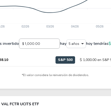
s invertido
hay
hoy tendrías
$
5 años
38.10
S&P 500
$ 1,000.00 en S&P 
*El valor considera la reinversión de dividendos.
VAL FCTR UCITS ETF