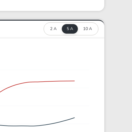
2 A
5 A
10 A