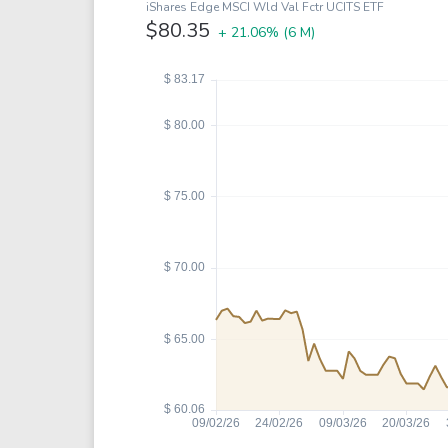
Coca-Cola
VEA
iShares Edge MSCI Wld Val Fctr UCITS ETF
$80.35
+ 21.06%
(6 M)
See all
See al