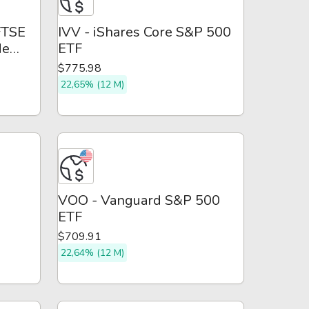
FTSE
IVV - iShares Core S&P 500
de
ETF
$775.98
22,65% (12 M)
VOO - Vanguard S&P 500
ETF
$709.91
22,64% (12 M)