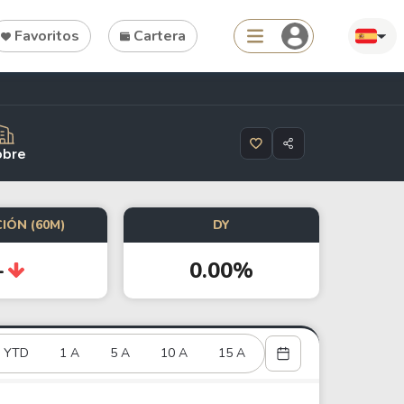
Favoritos
Cartera
Search
obre
IÓN (60M)
DY
Tools
-
0.00%
Dividend Schedule
Stock Rankings
ETF Rankings
YTD
1 A
5 A
10 A
15 A
Crypto Rankings