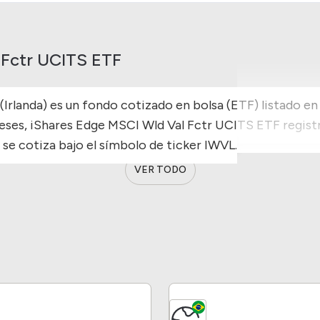
 Fctr UCITS ETF
rlanda) es un fondo cotizado en bolsa (ETF) listado en 
eses, iShares Edge MSCI Wld Val Fctr UCITS ETF regist
 se cotiza bajo el símbolo de ticker IWVL.
VER TODO