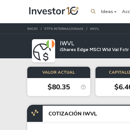
Ideas
Acc
INICIO
ETFS INTERNACIONAIS
IWVL
IWVL
iShares Edge MSCI Wld Val Fct
Temas del momento
VALOR ACTUAL
CAPITALI
Stocks
ETFs
$80.35
$6.4
Tesla
VOO
Apple
IVV
Amazon
SPY
COTIZACIÓN IWVL
Google
VTI
Meta
QQQ