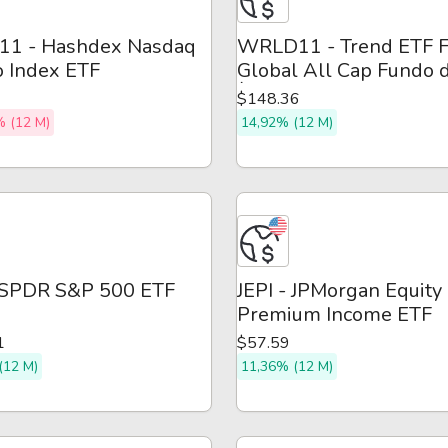
1 - Hashdex Nasdaq
WRLD11 - Trend ETF 
o Index ETF
Global All Cap Fundo 
Índice
$148.36
% (12 M)
14,92% (12 M)
 SPDR S&P 500 ETF
JEPI - JPMorgan Equity
Premium Income ETF
1
$57.59
(12 M)
11,36% (12 M)