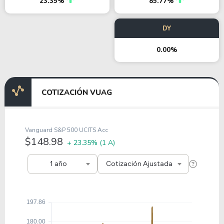
23.35%
85.77%
DY
0.00%
COTIZACIÓN VUAG
Vanguard S&P 500 UCITS Acc
$148.98
+ 23.35%
(1 A)
1 año
Cotización Ajustada