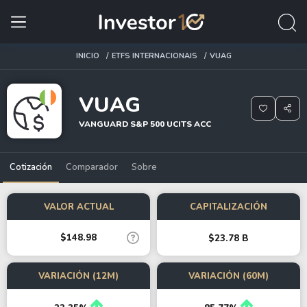
INICIO
ETFS INTERNACIONAIS
VUAG
VUAG
VANGUARD S&P 500 UCITS ACC
Cotización
Comparador
Sobre
VALOR ACTUAL
CAPITALIZACIÓN
$148.98
$23.78 B
VARIACIÓN (12M)
VARIACIÓN (60M)