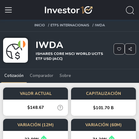
INICIO
ETFS INTERNACIONAIS
IWDA
IWDA
ISHARES CORE MSCI WORLD UCITS
ETF USD (ACC)
Cotización
Comparador
Sobre
VALOR ACTUAL
CAPITALIZACIÓN
$148.67
$101.70 B
VARIACIÓN (12M)
VARIACIÓN (60M)