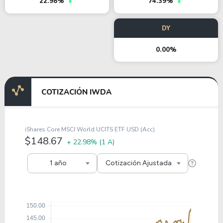
22.98%
74.39%
DY
0.00%
COTIZACIÓN IWDA
iShares Core MSCI World UCITS ETF USD (Acc)
$148.67
+ 22.98%
(1 A)
1 año
Cotización Ajustada